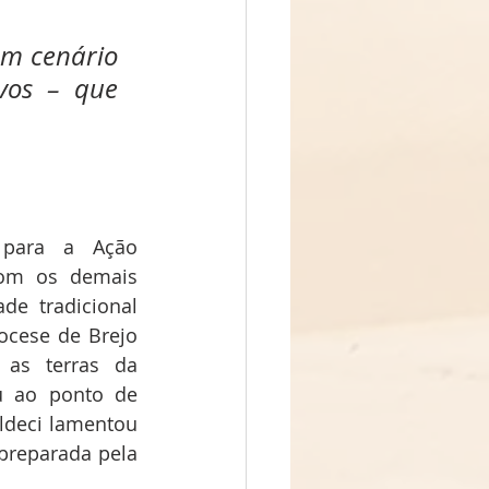
m cenário 
os – que 
para a Ação 
com os demais 
e tradicional 
ocese de Brejo 
as terras da 
u ao ponto de 
deci lamentou 
preparada pela 