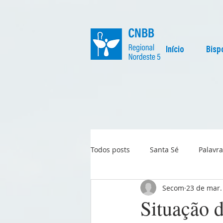
Início
Bisp
Todos posts
Santa Sé
Palavra
Secom
23 de mar.
Regional
Igreja no Mundo
Situação d