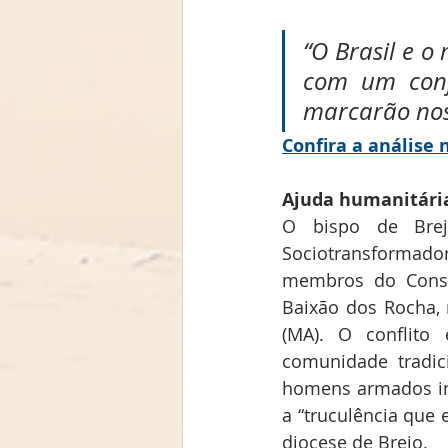
“O Brasil e 
com um conj
marcarão noss
Confira a análise 
Ajuda humanitári
O bispo de Brej
Sociotransformado
membros do Consel
Baixão dos Rocha, 
(MA). O conflito
comunidade tradic
homens armados in
a “truculência que
diocese de Brejo.