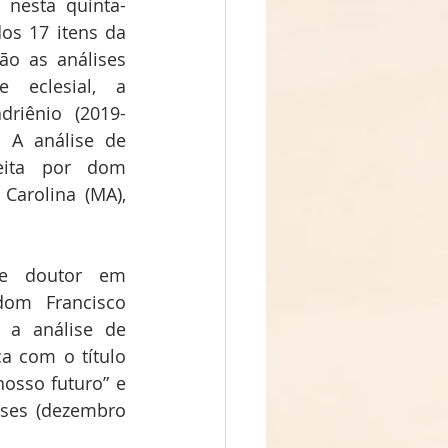
a nesta quinta-
dos 17 itens da 
ão as análises 
 eclesial, a 
driênio (2019-
A análise de 
eita por dom 
Carolina (MA), 
e doutor em 
om Francisco 
 a análise de 
ca com o título 
osso futuro” e 
ses (dezembro 