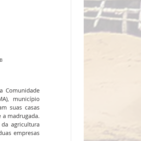
BB
a Comunidade 
), município 
am suas casas 
e a madrugada. 
a agricultura 
duas empresas 