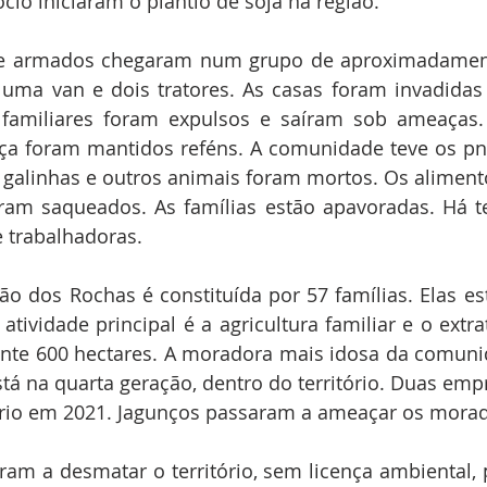
cio iniciaram o plantio de soja na região.
 armados chegaram num grupo de aproximadamente
 uma van e dois tratores. As casas foram invadidas 
e familiares foram expulsos e saíram sob ameaças
ça foram mantidos reféns. A comunidade teve os pn
 galinhas e outros animais foram mortos. Os aliment
am saqueados. As famílias estão apavoradas. Há te
 trabalhadoras.
 dos Rochas é constituída por 57 famílias. Elas est
atividade principal é a agricultura familiar e o extra
te 600 hectares. A moradora mais idosa da comunid
stá na quarta geração, dentro do território. Duas empr
tório em 2021. Jagunços passaram a ameaçar os mora
am a desmatar o território, sem licença ambiental, p