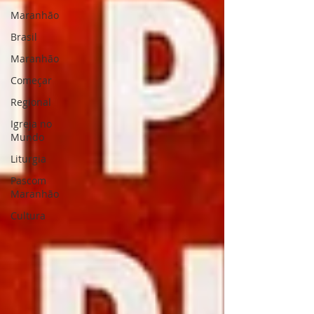
Maranhão
Brasil
Maranhão
Começar
Regional
Igreja no
Mundo
Liturgia
Pascom
Maranhão
Cultura