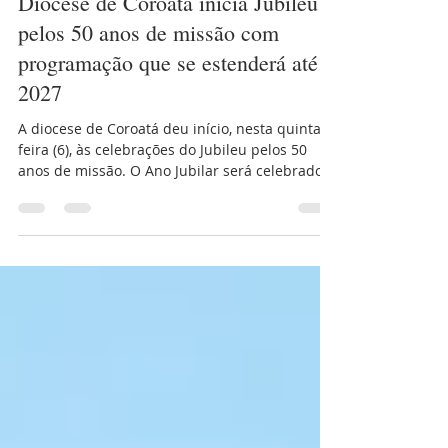
há 6 horas
1 min de leitura
Diocese de Coroatá inicia Jubileu
pelos 50 anos de missão com
programação que se estenderá até
2027
A diocese de Coroatá deu início, nesta quinta-
feira (6), às celebrações do Jubileu pelos 50
anos de missão. O Ano Jubilar será celebrado
até 7 de agosto de 2027 e terá como tema
"Caminhamos juntos: Profetismo e missão",
inspirado pela passagem bíblica "Vinde,
caminhemos à luz do Senhor" (Isaías 2,5). A
programação marca cinco décadas de
evangelização, serviço pastoral e compromisso
com a fé na região. Ao longo do Ano Jubilar, a
Diocese promoverá diversas atividades
religiosas