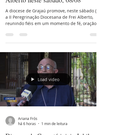
Peregrinação Diocesana de Frei
Alberto neste sábado, 08/08
A diocese de Grajaú promove, neste sábado (8),
a II Peregrinação Diocesana de Frei Alberto,
reunindo fiéis em um momento de fé, oração e
espiritualidade. A caminhada é um convite
para que os participantes vivenciem a
experiência da peregrinação, fortalecendo a
comunhão entre as comunidades e renovando
o compromisso com a caminhada cristã. A
concentração está marcada para as 4h da
manhã, no Cruzeiro de Frei Alberto, de onde os
peregrinos seguirão em caminhada até o
Load video
Povoado Ald
Ariana Frós