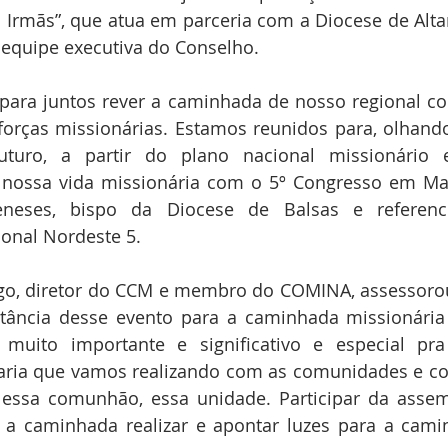
s Irmãs”, que atua em parceria com a Diocese de Altam
 equipe executiva do Conselho.
para juntos rever a caminhada de nosso regional c
rças missionárias. Estamos reunidos para, olhando
uturo, a partir do plano nacional missionário
nossa vida missionária com o 5º Congresso em Man
eses, bispo da Diocese de Balsas e referenci
ional Nordeste 5.
go, diretor do CCM e membro do COMINA, assessorou
tância desse evento para a caminhada missionária
uito importante e significativo e especial pra
ria que vamos realizando com as comunidades e com
essa comunhão, essa unidade. Participar da assem
a caminhada realizar e apontar luzes para a camin