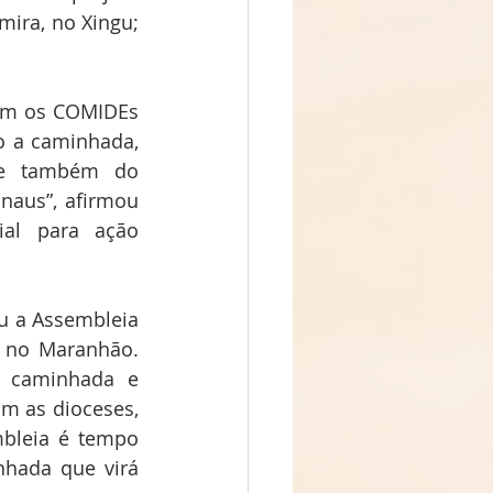
ira, no Xingu; 
om os COMIDEs 
 a caminhada, 
 e também do 
aus”, afirmou 
al para ação 
 a Assembleia 
 no Maranhão. 
 caminhada e 
 as dioceses, 
bleia é tempo 
hada que virá 