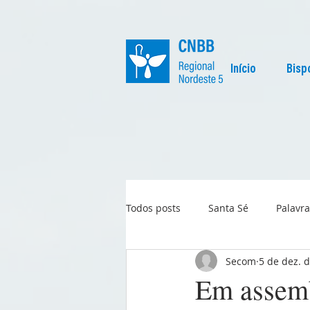
Início
Bisp
Todos posts
Santa Sé
Palavra
Secom
5 de dez. 
Regional
Igreja no Mundo
Em assem