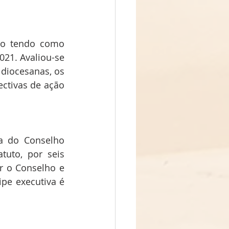
ão tendo como 
21. Avaliou-se 
diocesanas, os 
tivas de ação 
a do Conselho 
uto, por seis 
 o Conselho e 
pe executiva é 