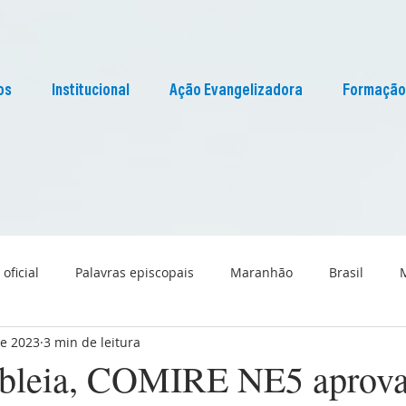
os
Institucional
Ação Evangelizadora
Formação
 oficial
Palavras episcopais
Maranhão
Brasil
de 2023
3 min de leitura
Liturgia
Pascom Maranhão
Cultura
bleia, COMIRE NE5 aprov