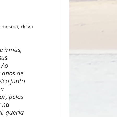
 mesma, deixa 
e irmãs, 
sus 
 Ao 
 anos de 
iço junto 
a 
r, pelos 
 na 
l, queria 