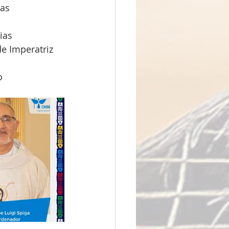
sas
ias 
de Imperatriz
o