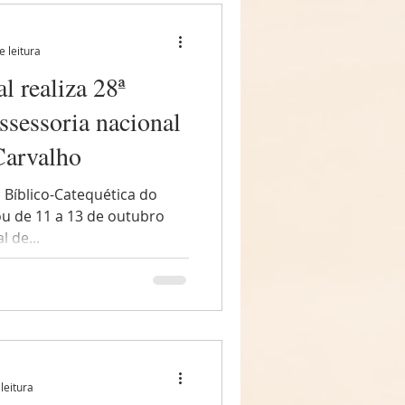
rtindo da realidade
ma Igreja particular, em um
e leitura
l realiza 28ª
sessoria nacional
Carvalho
Bíblico-Catequética do
ou de 11 a 13 de outubro
 de...
leitura