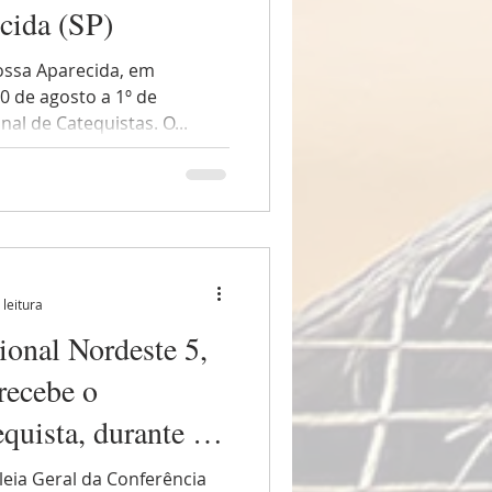
cida (SP)
ossa Aparecida, em
0 de agosto a 1º de
al de Catequistas. O...
 leitura
ional Nordeste 5,
recebe o
quista, durante a
ral dos Bispos do
eia Geral da Conferência