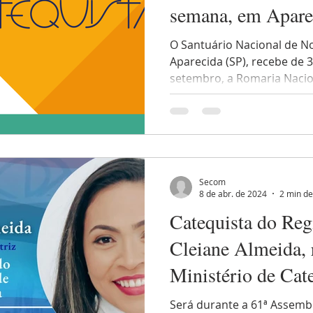
semana, em Apare
O Santuário Nacional de N
Aparecida (SP), recebe de 3
setembro, a Romaria Nacion
Secom
8 de abr. de 2024
2 min de
Catequista do Reg
Cleiane Almeida, 
Ministério de Cate
61ª Assembleia Ge
Será durante a 61ª Assembl