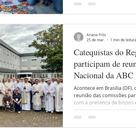
Animação Bíblico-Catequéti
encontro contou com mome
planejamento e metas para
catequético no regional. E
do Bom Pastor, foi marcad
Ariana Frós
Eucaristia, presidida pelo 
25 de mar.
1 min de leitur
Catequistas do Re
participam de reu
Nacional da ABC
Acontece em Brasília (DF), 
reunião das comissões para
com a presença de bispos 
Animação Bíblica Catequéti
reúne para avaliar e plane
no processo de Iniciação à 
contemplando, discernind