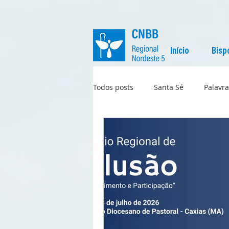
Início
Bisp
Todos posts
Santa Sé
Palavra
Regional
Igreja no Mundo