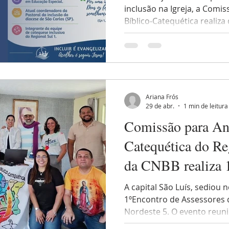
inclusão na Igreja, a Comi
Bíblico-Catequética realiza 
Centro Diocesano de Pastor
Seminário de Inclusão do 
Conferência Nacional dos B
Seminário, cuja temática é
Igreja e para a sociedade, 
lideranças pastorais, agent
Ariana Frós
interessados na promo
29 de abr.
1 min de leitura
Comissão para An
Catequética do Re
da CNBB realiza 
Assessores
A capital São Luís, sediou n
1ºEncontro de Assessores 
Nordeste 5. O evento reun
coordenadores paroquiais