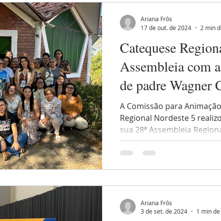
planejamento conjunto, pa
pastoral, para fortalecer u
Ariana Frós
processo cada vez mais
17 de out. de 2024
2 min d
Catequese Regiona
Assembleia com as
de padre Wagner 
A Comissão para Animação 
Regional Nordeste 5 realiz
sua 28ª Assembleia Regional
Ariana Frós
3 de set. de 2024
1 min de 