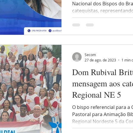
Nacional dos Bispos do Bra
Brasil
catequistas, representando 
Secom
27 de ago. de 2023
1 min d
Dom Rubival Brit
mensagem aos cat
Regional NE 5
O bispo referencial para a
Pastoral para Animação Bíb
Regional Nordeste 5 da Con