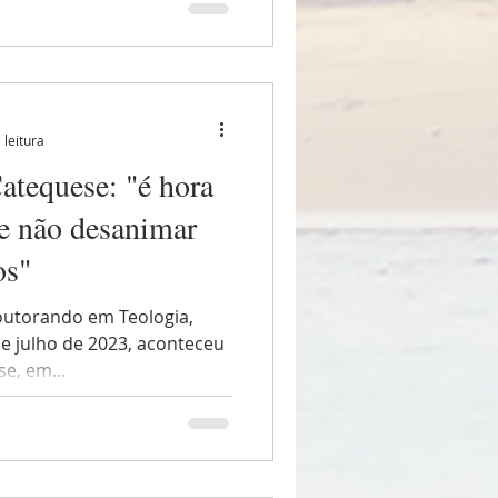
 leitura
atequese: "é hora
 e não desanimar
os"
Doutorando em Teologia,
de julho de 2023, aconteceu
e, em...