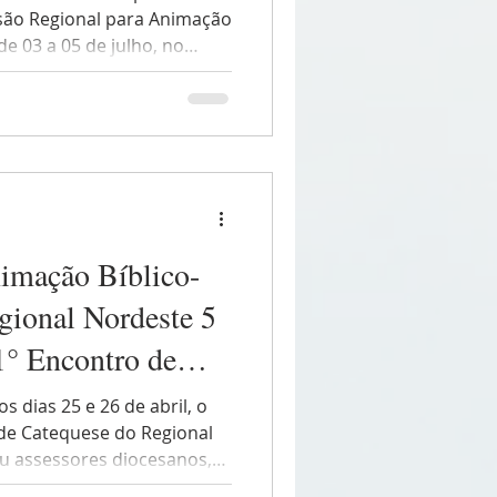
ssão Regional para Animação
de 03 a 05 de julho, no
al, em Caxias (MA), o 1º
Regional Nordeste 5 da
ispos do Brasil. O
 de grande relevância para a
é voltado aos catequistas,
es de pastoral e todos os
imação Bíblico-
gional Nordeste 5
1° Encontro de
os dias 25 e 26 de abril, o
de Catequese do Regional
iu assessores diocesanos,
 e membros das equipes de