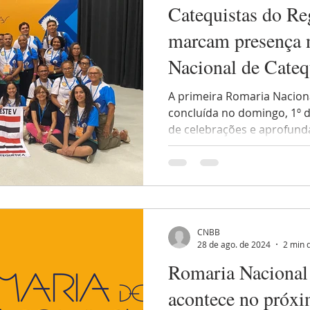
Catequistas do Re
marcam presença 
Nacional de Cateq
Aparecida (SP)
A primeira Romaria Naciona
concluída no domingo, 1º d
de celebrações e aprofund
CNBB
28 de ago. de 2024
2 min d
Romaria Nacional 
acontece no próxi