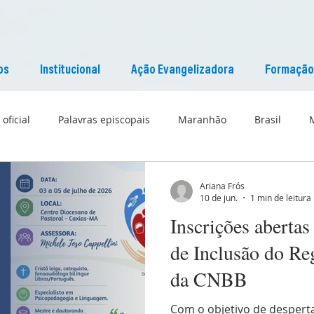
os
Institucional
Ação Evangelizadora
Formação
 oficial
Palavras episcopais
Maranhão
Brasil
Liturgia
Pascom Maranhão
Cultura
Ariana Frós
10 de jun.
1 min de leitura
Inscrições abertas
de Inclusão do Re
da CNBB
Com o objetivo de desperta