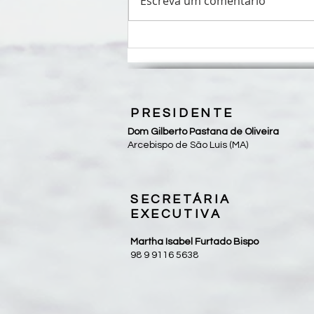
Escreva um comentário
CNBB apresenta identidade
visual, oração e a letra do hino
da Campanha da Fraternidade
2027
PRESIDENTE
Dom Gilberto Pastana de Oliveira
Arcebispo de São Luís (MA)
SECRETÁRIA
EXECUTIVA
Martha Isabel Furtado Bispo
98 9 9116 5638