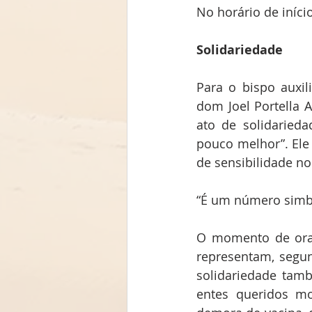
No horário de iníci
Solidariedade
Para o bispo auxil
dom Joel Portella 
ato de solidaried
pouco melhor”. Ele
de sensibilidade n
“É um número simbó
O momento de oraç
representam, segun
solidariedade tamb
entes queridos mo