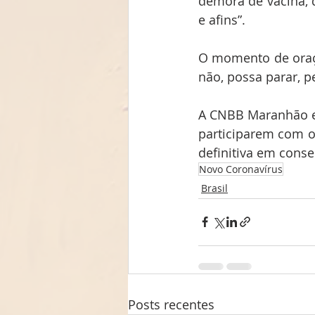
demora de vacina, 
e afins”.
O momento de oraçã
não, possa parar, pe
A CNBB Maranhão es
participarem com o
definitiva em cons
Novo Coronavírus
Brasil
Posts recentes