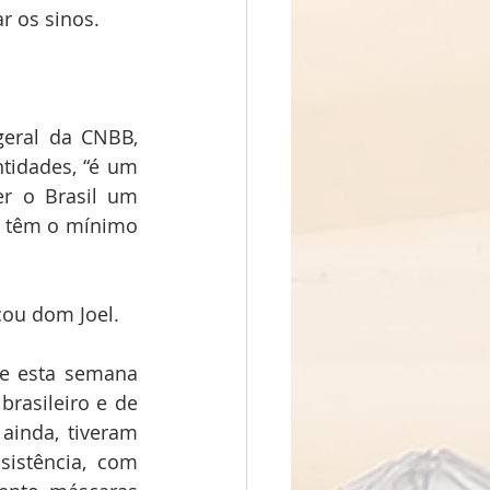
r os sinos.
geral da CNBB, 
tidades, “é um 
r o Brasil um 
 têm o mínimo 
cou dom Joel.
e esta semana 
rasileiro e de 
inda, tiveram 
istência, com 