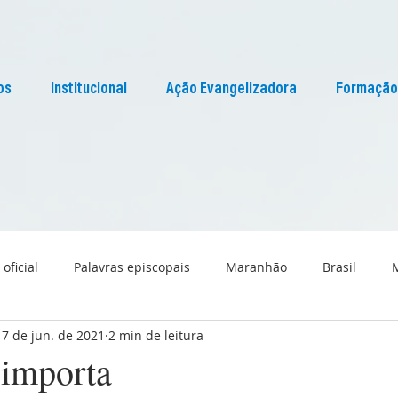
os
Institucional
Ação Evangelizadora
Formação
 oficial
Palavras episcopais
Maranhão
Brasil
17 de jun. de 2021
2 min de leitura
Liturgia
Pascom Maranhão
Cultura
 importa