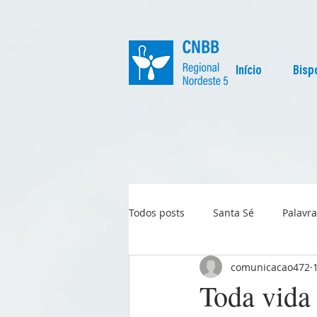
Início
Bisp
Todos posts
Santa Sé
Palavra
comunicacao472
Regional
Igreja no Mundo
Toda vida