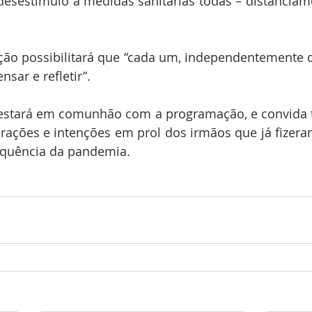
desestímulo a medidas sanitárias todas – distanciam
o possibilitará que “cada um, independentemente do
nsar e refletir”.
tará em comunhão com a programação, e convida tod
rações e intenções em prol dos irmãos que já fizera
equência da pandemia.