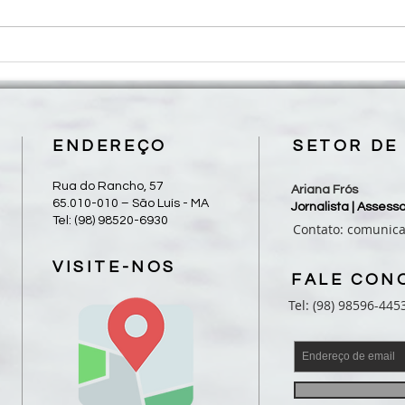
CNBB divulga mensagem ao
CNBB 
povo brasileiro por ocasião das
da A
eleições de 2026
2032 
conve
no Br
ENDEREÇO
SETOR DE
Rua do Rancho, 57
Ariana Frós
65.010-010 – São Luís - MA
Jornalista | Asses
Tel: (98) 98520-6930
Contato:
comunic
VISITE-NOS
FALE CON
Tel: (98) 98596-445