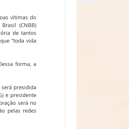
as vítimas do 
Brasil (CNBB) 
ria de tantos 
que “toda vida 
essa forma, a 
será presidida 
 e presidente 
bração será no 
o pelas redes 