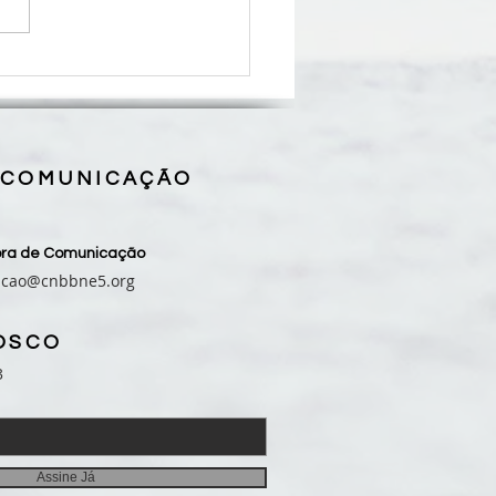
lança Diretrizes Gerais
ção Evangelizadora 2026-
e reforça chamado à
rsão missionária da Igreja
asil
 COMUNICAÇÃO
sora de Comunicação
acao@cnbbne5.org
OSCO
3
Assine Já