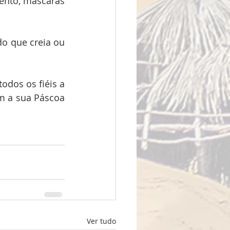
ento, máscaras 
 que creia ou 
os os fiéis a 
m a sua Páscoa 
Ver tudo