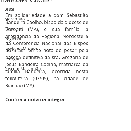
Brasil
Em solidariedade a dom Sebastião 
Maranhão
Bandeira Coelho, bispo da diocese de 
Começar
Coroatá (MA), e sua família, a 
presidência do Regional Nordeste 5 
Regional
da Conferência Nacional dos Bispos 
Igreja no Mundo
do Brasil emite nota de pesar pela 
páscoa definitiva da sra. Gregória de 
Liturgia
Jesus Bandeira Coelho, matriarca da 
Pascom Maranhão
família Bandeira, ocorrida nesta 
terça-feira (07/05), na cidade de 
Cultura
Riachão (MA).
Confira a nota na íntegra: