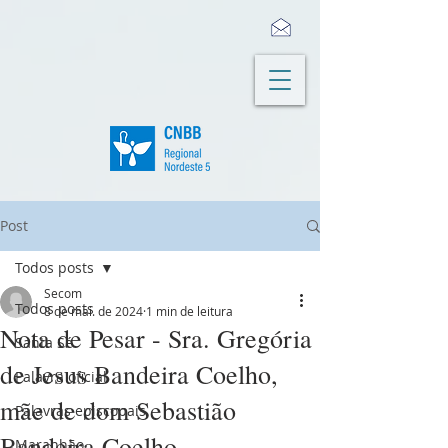
Post
Todos posts
Secom
Todos posts
8 de mai. de 2024
1 min de leitura
Nota de Pesar - Sra. Gregória
Santa Sé
de Jesus Bandeira Coelho,
Palavra oficial
mãe de dom Sebastião
Palavras episcopais
Bandeira Coelho
Maranhão