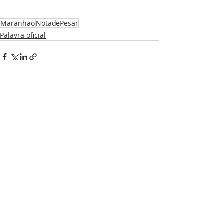
Maranhão
NotadePesar
Palavra oficial
Posts recentes
Ver tudo