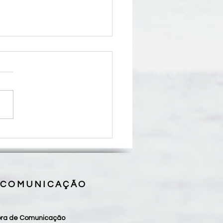
 que Oram pelos Filhos
za 10° Encontro Estadual,
ão Luís (MA)
 COMUNICAÇÃO
sora de Comunicação