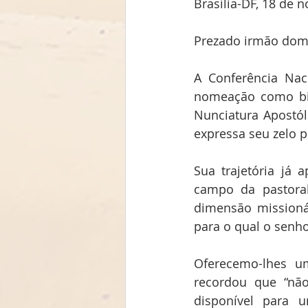
Brasília-DF, 18 de
Prezado irmão dom
A Conferência Nac
nomeação como bis
Nunciatura Apostól
expressa seu zelo pe
Sua trajetória já 
campo da pastora
dimensão missioná
para o qual o senh
Oferecemo-lhes u
recordou que “não
disponível para 