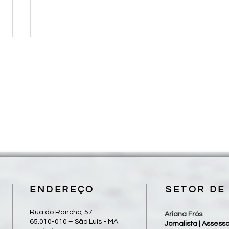
São Luís recebe reunião do
Mães
Fórum Nacional de Combate aos
reali
Impactos dos Agrotóxicos e
em S
Transgênicos
ENDEREÇO
SETOR DE
Rua do Rancho, 57
Ariana Frós
65.010-010 – São Luís - MA
Jornalista | Asses