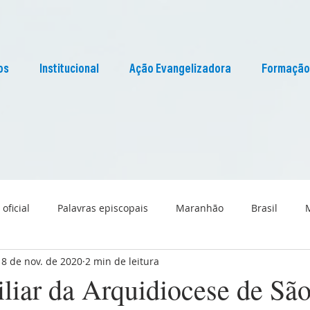
os
Institucional
Ação Evangelizadora
Formação
 oficial
Palavras episcopais
Maranhão
Brasil
18 de nov. de 2020
2 min de leitura
Liturgia
Pascom Maranhão
Cultura
liar da Arquidiocese de São