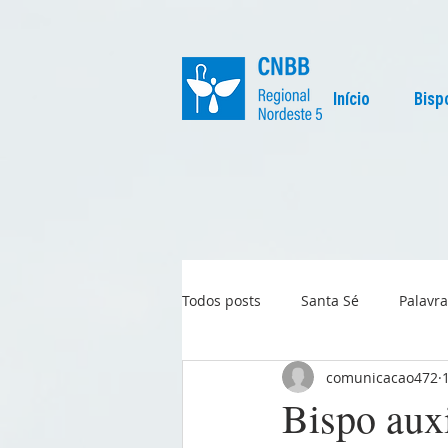
Início
Bisp
Todos posts
Santa Sé
Palavra
comunicacao472
Regional
Igreja no Mundo
Bispo auxi