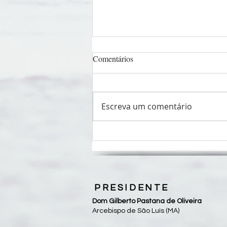
Comentários
Escreva um comentário
Diocese de Coroatá inicia
Jubileu pelos 50 anos de missão
com programação que se
estenderá até 2027
PRESIDENTE
Dom Gilberto Pastana de Oliveira
Arcebispo de São Luís (MA)