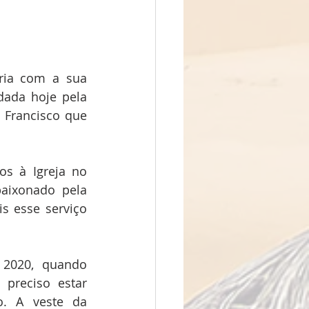
ria com a sua 
ada hoje pela 
Francisco que 
s à Igreja no 
ixonado pela 
 esse serviço 
2020, quando 
preciso estar 
. A veste da 