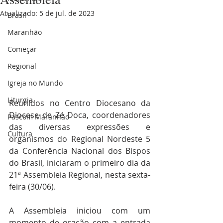
Atualizado:
5 de jul. de 2023
Brasil
Maranhão
Começar
Regional
Igreja no Mundo
Liturgia
Reunidos no Centro Diocesano da 
Diocese de Zé Doca, coordenadores 
Pascom Maranhão
das diversas expressões e 
Cultura
organismos do Regional Nordeste 5 
da Conferência Nacional dos Bispos 
do Brasil, iniciaram o primeiro dia da 
21ª Assembleia Regional, nesta sexta-
feira (30/06). 
A Assembleia iniciou com um 
momento de oração com a entrada 