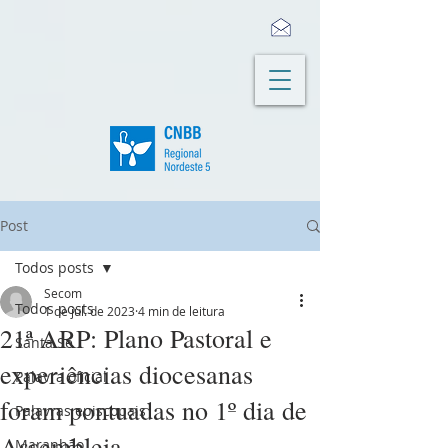
Post
Todos posts
Secom
Todos posts
1 de jul. de 2023
4 min de leitura
21ª ARP: Plano Pastoral e
Santa Sé
experiências diocesanas
Palavra oficial
foram pontuadas no 1º dia de
Palavras episcopais
Assembleia
Maranhão