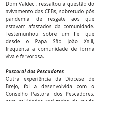
Dom Valdeci, ressaltou a questão do 
avivamento das CEBs, sobretudo pós 
pandemia, de resgate aos que 
estavam afastados da comunidade. 
Testemunhou sobre um fiel que 
desde o Papa São João XXIII, 
frequenta a comunidade de forma 
viva e fervorosa.  
Pastoral dos Pescadores
Outra experiência da Diocese de 
Brejo, foi a desenvolvida com o 
Conselho Pastoral dos Pescadores, 
com atividades realizadas de modo 
mais intenso na região dos Lençóis 
Maranhenses. 
Pastoral Juvenil 
A Pastoral Juvenil partilhou a 