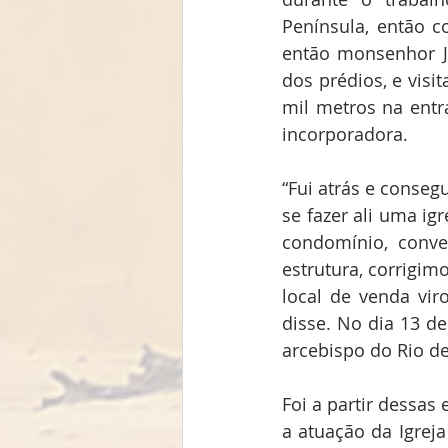
Península, então c
então monsenhor J
dos prédios, e visi
mil metros na entr
incorporadora.
“Fui atrás e conseg
se fazer ali uma ig
condomínio, conve
estrutura, corrigim
local de venda vir
disse. No dia 13 de
arcebispo do Rio de
Foi a partir dessa
a atuação da Igrej