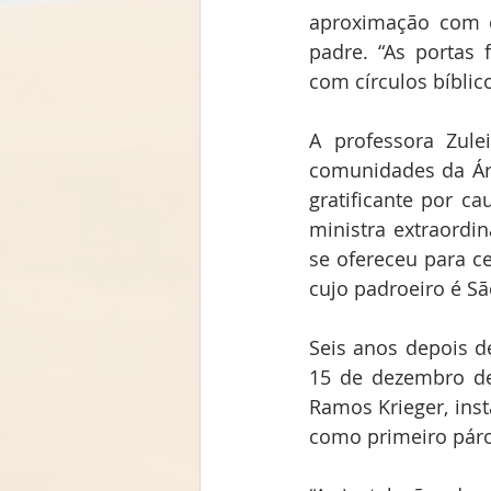
aproximação com o
padre. “As portas 
com círculos bíblico
A professora Zule
comunidades da Áre
gratificante por c
ministra extraordi
se ofereceu para c
cujo padroeiro é Sã
Seis anos depois 
15 de dezembro de 
Ramos Krieger, ins
como primeiro pár