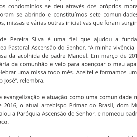
s condomínios se deu através dos próprios mora
foram se abrindo e constituímos sete comunidades 
s, missas e várias outras iniciativas que foram surgin
ide Pereira Silva é uma fiel que ajudou a fund
a Pastoral Ascensão do Senhor. “A minha vivência d
ausa da acolhida de padre Manoel. Em março de 201
nária da comunhão e veio para abençoar o meu apar
elebrar uma missa todo mês. Aceitei e formamos um
o José”, relembra.
de evangelização e atuação como uma comunidade mi
2016, o atual arcebispo Primaz do Brasil, dom Mur
talou a Paróquia Ascensão do Senhor, e nomeou padr
oco.