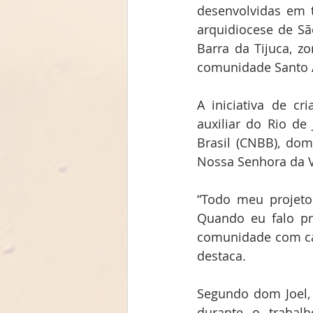
desenvolvidas em t
arquidiocese de São
Barra da Tijuca, z
comunidade Santo A
A iniciativa de c
auxiliar do Rio de
Brasil (CNBB), dom
Nossa Senhora da V
“Todo meu projeto 
Quando eu falo pre
comunidade com cate
destaca.
Segundo dom Joel, 
durante o trabal