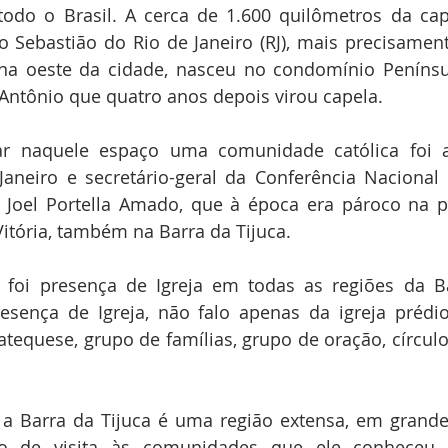
odo o Brasil. A cerca de 1.600 quilômetros da capi
 Sebastião do Rio de Janeiro (RJ), mais precisament
ona oeste da cidade, nasceu no condomínio Penínsul
ntônio que quatro anos depois virou capela.
riar naquele espaço uma comunidade católica foi a
 Janeiro e secretário-geral da Conferência Nacional
 Joel Portella Amado, que à época era pároco na pa
itória, também na Barra da Tijuca.
foi presença de Igreja em todas as regiões da Bar
sença de Igreja, não falo apenas da igreja prédio,
quese, grupo de famílias, grupo de oração, círculo bí
a Barra da Tijuca é uma região extensa, em grande 
ho de visita às comunidades que ele conheceu 