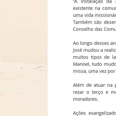
“A instalação da
existente na comu
uma vida missionári
Também são desenv
Conselho das Comu
Ao longo desses an
José mudou a reali
muitos tipos de l
Manoel, tudo mudo
missa, uma vez por 
Além de atuar na p
rezar o terço e m
moradores.
Ações evangelizad