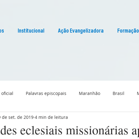
os
Institucional
Ação Evangelizadora
Formação
 oficial
Palavras episcopais
Maranhão
Brasil
9 de set. de 2019
4 min de leitura
Liturgia
Pascom Maranhão
Cultura
es eclesiais missionárias 