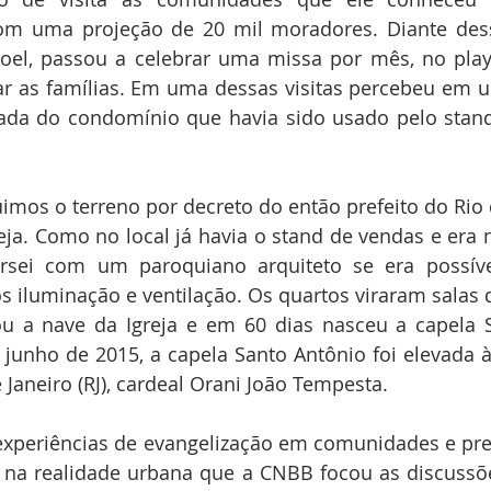
om uma projeção de 20 mil moradores. Diante dessa
oel, passou a celebrar uma missa por mês, no pla
tar as famílias. Em uma dessas visitas percebeu em u
ada do condomínio que havia sido usado pelo stand
uimos o terreno por decreto do então prefeito do Rio d
reja. Como no local já havia o stand de vendas e era 
rsei com um paroquiano arquiteto se era possível
os iluminação e ventilação. Os quartos viraram salas d
ou a nave da Igreja e em 60 dias nasceu a capela S
 junho de 2015, a capela Santo Antônio foi elevada à
 Janeiro (RJ), cardeal Orani João Tempesta.
s experiências de evangelização em comunidades e p
a na realidade urbana que a CNBB focou as discussõ