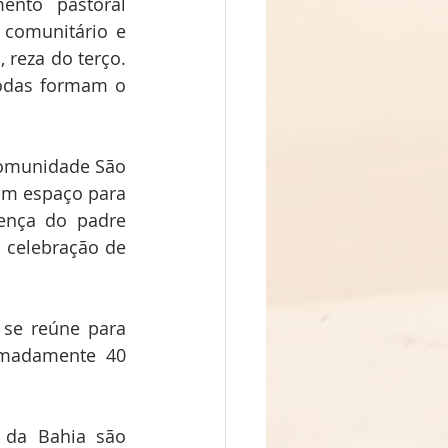
nto pastoral 
comunitário e 
 reza do terço. 
odas formam o 
Comunidade São 
om espaço para 
ença do padre 
celebração de 
se reúne para 
imadamente 40 
 da Bahia são 