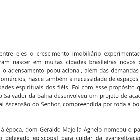
entre eles o crescimento imobiliário experimentad
eram nascer em muitas cidades brasileiras novos 
m o adensamento populacional, além das demandas 
 comércios, nasce também a necessidade de espaços r
ades espirituais dos fiéis. Foi com esse propósito q
o Salvador da Bahia desenvolveu um projeto de ação
ral Ascensão do Senhor, compreendida por toda a bo
, à época, dom Geraldo Majella Agnelo nomeou o pa
o delegado episcopal para cuidar da evangelização