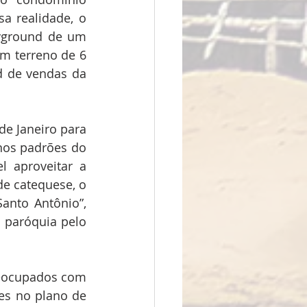
 realidade, o 
yground de um 
m terreno de 6 
 de vendas da 
e Janeiro para 
nos padrões do 
 aproveitar a 
e catequese, o 
anto Antônio”, 
 paróquia pelo 
reocupados com 
es no plano de 