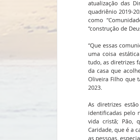
atualização das Di
quadriênio 2019-202
como “Comunidade 
“construção de Deus
“Que essas comunida
uma coisa estática
tudo, as diretrizes
da casa que acolhe
Oliveira Filho qu
2023.
As diretrizes estã
identificadas pelo 
vida cristã; Pão, 
Caridade, que é a c
as pessoas, especia