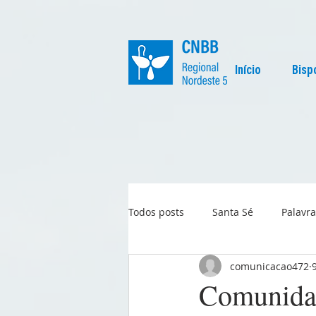
Início
Bisp
Todos posts
Santa Sé
Palavra
comunicacao472
Regional
Igreja no Mundo
Comunidad