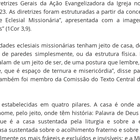
retrizes Gerais da Ação Evangelizadora da Igreja no
3. As diretrizes foram estruturadas a partir da conce
Eclesial Missionária”, apresentada com a image
” (1Cor 3,9).
des eclesiais missionárias tenham jeito de casa, de
 de paredes simplesmente, ou da estrutura física. 
 falam de um jeito de ser, de uma postura que lembre, 
, que é espaço de ternura e misericórdia”, disse p
e também foi membro da Comissão do Texto Central 
o estabelecidas em quatro pilares. A casa é onde a
nome, pelo jeito, onde têm história: Palavra de Deus e
que é a casa sustentada pela liturgia e sobre a es
asa sustentada sobre o acolhimento fraterno e sobre
lmente os mais frágeis e excluídos e invisíveis; e a M