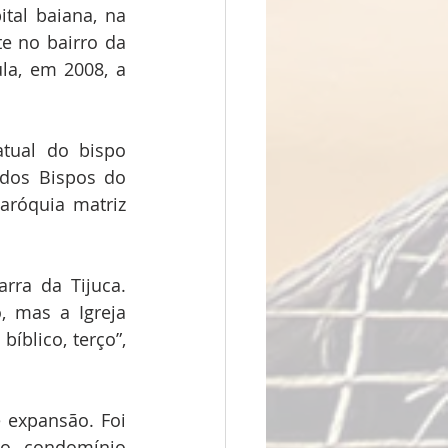
tal baiana, na 
e no bairro da 
a, em 2008, a 
tual do bispo 
 dos Bispos do 
róquia matriz 
ra da Tijuca. 
 mas a Igreja 
blico, terço”, 
expansão. Foi 
o condomínio 