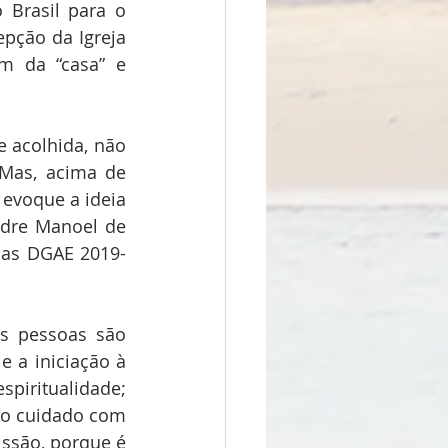
 Brasil para o 
pção da Igreja 
m da “casa” e 
 acolhida, não 
Mas, acima de 
evoque a ideia 
adre Manoel de 
das DGAE 2019-
s pessoas são 
 a iniciação à 
piritualidade; 
 o cuidado com 
issão, porque é 