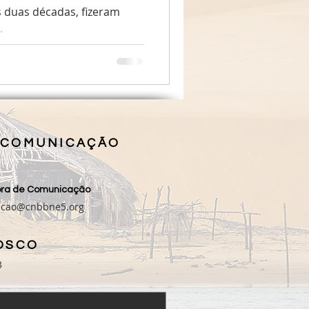
 duas décadas, fizeram
.
 COMUNICAÇÃO
sora de Comunicação
acao@cnbbne5.org
OSCO
3