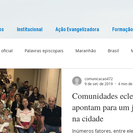
os
Institucional
Ação Evangelizadora
Formação
 oficial
Palavras episcopais
Maranhão
Brasil
Liturgia
Pascom Maranhão
Cultura
comunicacao472
9 de set. de 2019
4 min de 
Comunidades ecles
apontam para um je
na cidade
Inúmeros fatores, entre el