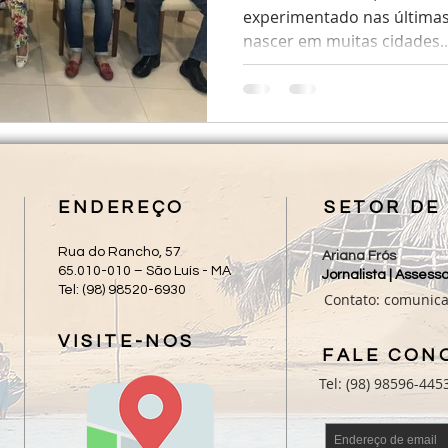
experimentado nas últimas
nascer em muitas cidades..
ENDEREÇO
SETOR DE
Rua do Rancho, 57
Ariana Frós
65.010-010 – São Luís - MA
Jornalista | Asses
Tel: (98) 98520-6930
Contato:
comunic
VISITE-NOS
FALE CON
Tel: (98) 98596-445