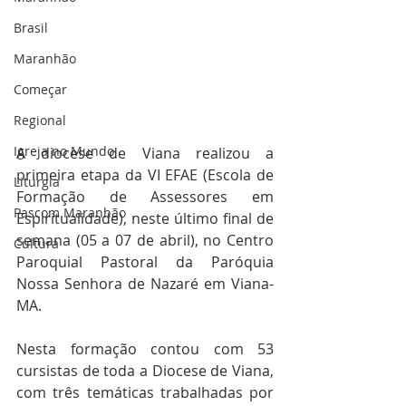
Brasil
Maranhão
Começar
Regional
Igreja no Mundo
A diocese de Viana realizou a 
primeira etapa da VI EFAE (Escola de 
Liturgia
Formação de Assessores em 
Pascom Maranhão
Espiritualidade), neste último final de 
semana (05 a 07 de abril), no Centro 
Cultura
Paroquial Pastoral da Paróquia 
Nossa Senhora de Nazaré em Viana-
MA.  
Nesta formação contou com 53 
cursistas de toda a Diocese de Viana, 
com três temáticas trabalhadas por 