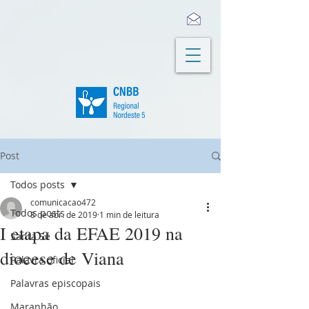
Post
Todos posts
comunicacao472
Todos posts
8 de abr. de 2019
1 min de leitura
I etapa da EFAE 2019 na
Santa Sé
diocese de Viana
Palavra oficial
Palavras episcopais
Maranhão