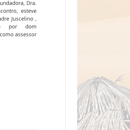
undadora, Dra. 
contro, esteve 
re Juscelino , 
do por dom 
 como assessor 