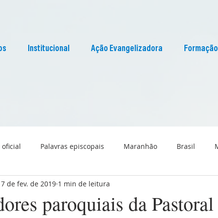
os
Institucional
Ação Evangelizadora
Formação
 oficial
Palavras episcopais
Maranhão
Brasil
17 de fev. de 2019
1 min de leitura
Liturgia
Pascom Maranhão
Cultura
ores paroquiais da Pastoral