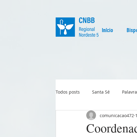
Início
Bisp
Todos posts
Santa Sé
Palavra
comunicacao472
Regional
Igreja no Mundo
Coordenad