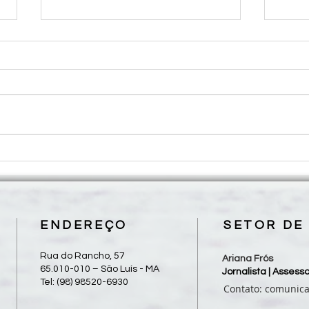
Concerto Cênico “O Caminho
Com a
de Pe. João Mohana” chega ao
dioce
Teatro Arthur Azevedo com
bisp
ingressos populares
Spig
ENDEREÇO
SETOR DE
Rua do Rancho, 57
Ariana Frós
65.010-010 – São Luís - MA
Jornalista | Asses
Tel: (98) 98520-6930
Contato:
comunic