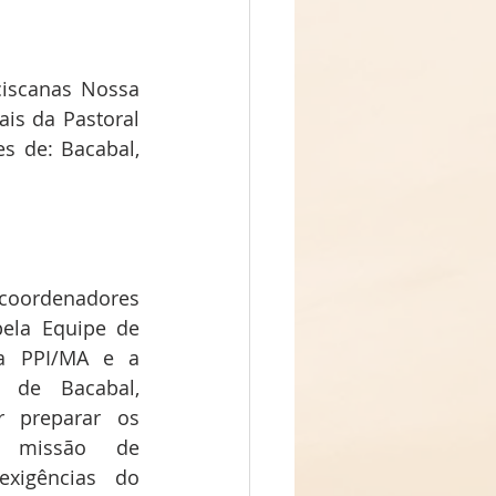
ciscanas Nossa 
s da Pastoral  
s de: Bacabal, 
 coordenadores 
pela Equipe de 
a PPI/MA e a 
 de Bacabal, 
 preparar os 
a missão de 
xigências do 