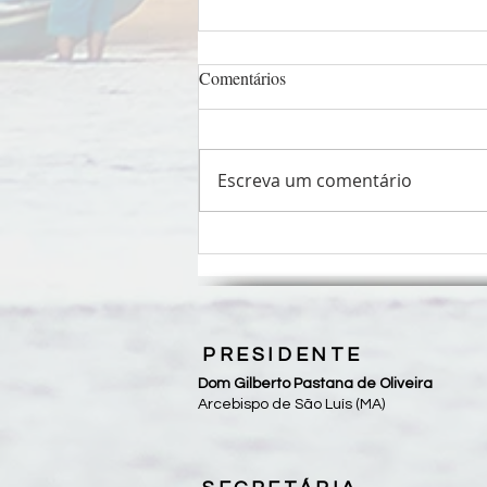
Comentários
Escreva um comentário
Banda Católica Colo de Deus
realiza show em São Luís, neste
sábado (25/10)
PRESIDENTE
Dom Gilberto Pastana de Oliveira
Arcebispo de São Luís (MA)