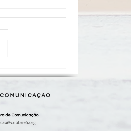
legria e muita emoção,
se de Grajaú recebe seu 6º
o: Dom Giuseppe Luigi
a
 COMUNICAÇÃO
sora de Comunicação
acao@cnbbne5.org