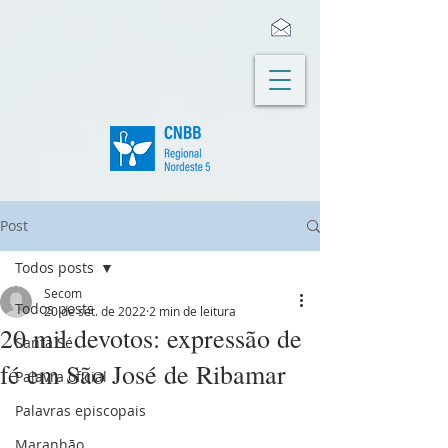
Post
Todos posts
Secom
Todos posts
20 de set. de 2022
2 min de leitura
20 mil devotos: expressão de
Santa Sé
fé em São José de Ribamar
Palavra oficial
Palavras episcopais
Maranhão