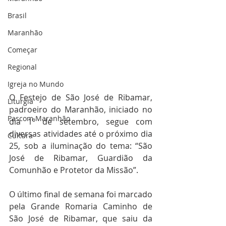
Brasil
Maranhão
Começar
Regional
Igreja no Mundo
O Festejo de São José de Ribamar, 
Liturgia
padroeiro do Maranhão, iniciado no 
Pascom Maranhão
dia 1º de setembro, segue com 
diversas atividades até o próximo dia 
Cultura
25, sob a iluminação do tema: “São 
José de Ribamar, Guardião da 
Comunhão e Protetor da Missão”.
O último final de semana foi marcado 
pela Grande Romaria Caminho de 
São José de Ribamar, que saiu da 