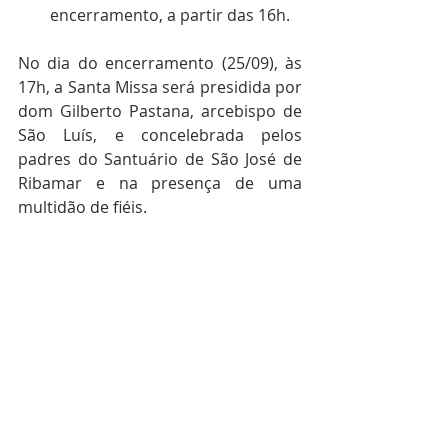
encerramento, a partir das 16h.
No dia do encerramento (25/09), às 
17h, a Santa Missa será presidida por 
dom Gilberto Pastana, arcebispo de 
São Luís, e concelebrada pelos 
padres do Santuário de São José de 
Ribamar e na presença de uma 
multidão de fiéis.
Toda a cobertura do Festejo do 
padroeiro do Maranhão, você 
encontra
 aqui
.
Fotos: Pascom São José de Ribamar.
Maranhão
Festejos
Regional