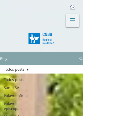
Blog
Todos posts
Todos posts
Santa Sé
Palavra oficial
Palavras
episcopais