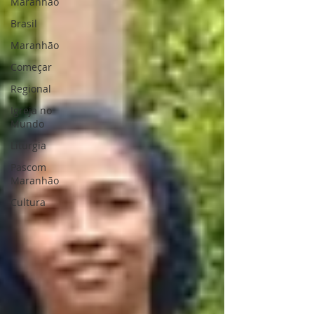
Maranhão
Brasil
Maranhão
Começar
Regional
Igreja no
Mundo
Liturgia
Pascom
Maranhão
Cultura