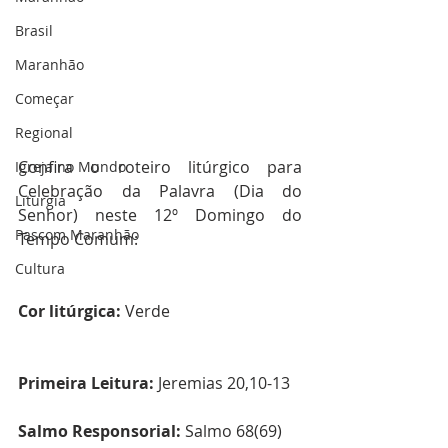
Brasil
Maranhão
Começar
Regional
Confira o roteiro litúrgico para 
Igreja no Mundo
Celebração da Palavra (Dia do 
Liturgia
Senhor) neste 12º Domingo do 
Pascom Maranhão
Tempo Comum:      
Cultura
Cor litúrgica:
 Verde  
Primeira Leitura:
 Jeremias 20,10-13
Salmo Responsorial:
 Salmo 68(69)