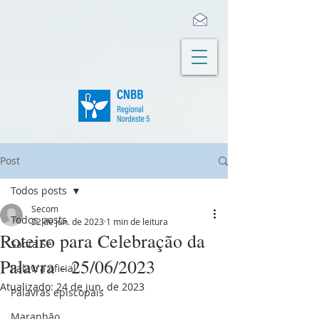
Post
Todos posts
Secom
Todos posts
22 de jun. de 2023
1 min de leitura
Roteiro para Celebração da
Santa Sé
Palavra - 25/06/2023
Palavra oficial
Atualizado:
24 de jun. de 2023
Palavras episcopais
Maranhão