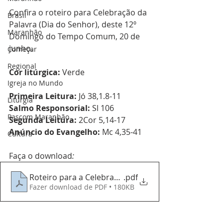
Confira o roteiro para Celebração da 
Brasil
Palavra (Dia do Senhor), deste 12º 
Maranhão
Domingo do Tempo Comum, 20 de 
junho.
Começar
Regional
Cor litúrgica:
 Verde
Igreja no Mundo
Primeira Leitura:
 Jó 38,1.8-11
Liturgia
Salmo Responsorial:
 Sl 106
Pascom Maranhão
Segunda Leitura:
 2Cor 5,14-17
Anúncio do Evangelho:
 Mc 4,35-41
Cultura
Faça o download
:
Roteiro para a Celebração da Palavra 20.06.2021
.pdf
Fazer download de PDF • 180KB