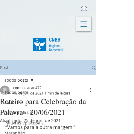
Post
Todos posts
comunicacao472
Todos posts
19 de jun. de 2021
1 min de leitura
Roteiro para Celebração da
Santa Sé
Palavra - 20/06/2021
Palavra oficial
Atualizado:
25 de jun. de 2021
Palavras episcopais
“Vamos para a outra margem!”
Maranhão