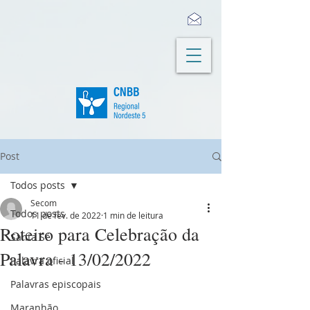
Post
Todos posts
Secom
Todos posts
11 de fev. de 2022
1 min de leitura
Roteiro para Celebração da
Santa Sé
Palavra - 13/02/2022
Palavra oficial
Palavras episcopais
Maranhão