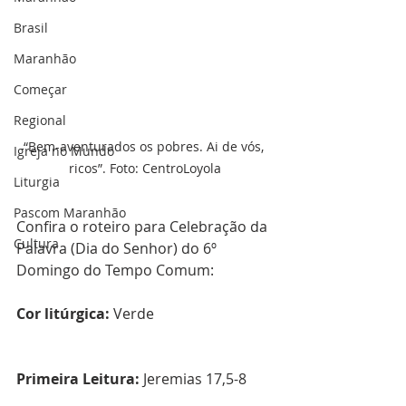
Brasil
Maranhão
Começar
Regional
“Bem-aventurados os pobres. Ai de vós, 
Igreja no Mundo
ricos”. Foto: CentroLoyola
Liturgia
Pascom Maranhão
Confira o roteiro para Celebração da 
Cultura
Palavra (Dia do Senhor) do 6º 
Domingo do Tempo Comum:  
Cor litúrgica:
 Verde
Primeira Leitura:
 Jeremias 17,5-8