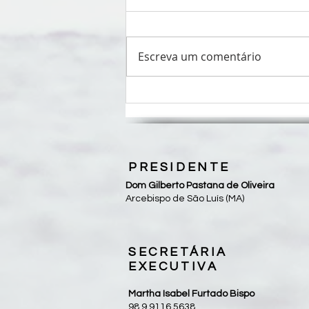
Escreva um comentário
São Luís recebe reunião do
Fórum Nacional de Combate aos
Impactos dos Agrotóxicos e
Transgênicos
PRESIDENTE
Dom Gilberto Pastana de Oliveira
Arcebispo de São Luís (MA)
SECRETÁRIA
EXECUTIVA
Martha Isabel Furtado Bispo
98 9 9116 5638