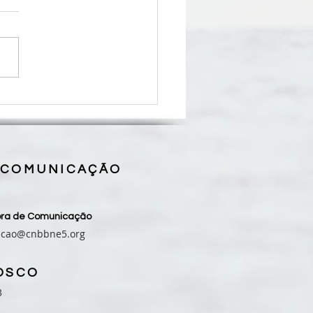
 que Oram pelos Filhos
za 10° Encontro Estadual,
ão Luís (MA)
 COMUNICAÇÃO
sora de Comunicação
acao@cnbbne5.org
OSCO
3