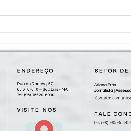
Roteiro para Celebração da
Mães
Palavra - 18º Domingo do
reali
Tempo Comum
em S
ENDEREÇO
SETOR DE
Rua do Rancho, 57
Ariana Frós
65.010-010 – São Luís - MA
Jornalista | Asses
Tel: (98) 98520-6930
Contato:
comunic
VISITE-NOS
FALE CON
Tel: (98) 98596-445