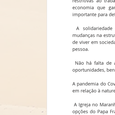
restritivas ao tr
economia que gar
importante para def
 A solidariedade emergencial das grandes empresas deve-se transformar em 
mudanças na estrut
de viver em socied
pessoa.
 Não há falta de alimento nem de dinheiro: o que falta é a justa distribuição de 
oportunidades, bens
A pandemia do Covi
em relação à natur
 A Igreja no Maranhão seguindo Jesus Cristo, o Ressuscitado, inspirada nas palavras e 
opções do Papa Fr