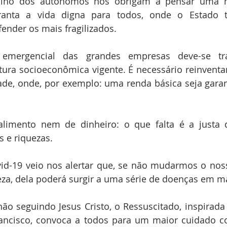
abalho dos autônomos nos obrigam a pensar uma 
anta a vida digna para todos, onde o Estado t
ender os mais fragilizados.
ura socioeconômica vigente. É necessário reinventa
ade, onde, por exemplo: uma renda básica seja garan
 e riquezas. 
d-19 veio nos alertar que, se não mudarmos o nosso
eza, dela poderá surgir a uma série de doenças em m
ancisco, convoca a todos para um maior cuidado c