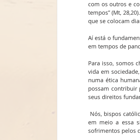
com os outros e com
tempos” (Mt, 28,20)
que se colocam dian
Aí está o fundamen
em tempos de pan
Para isso, somos c
vida em sociedade,
numa ética humana 
possam contribuir 
seus direitos funda
 Nós, bispos católicos do Maranhão, desejamos animar os maranhenses a fim de que, 
em meio a essa si
sofrimentos pelos 