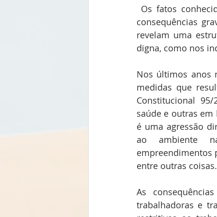
 Os fatos conhecidos por todos em relação à pandemia do novo coronavírus e as 
consequências grav
revelam uma estrut
digna, como nos ind
Nos últimos anos n
medidas que resul
Constitucional 95/
saúde e outras em 
é uma agressão dire
ao ambiente nat
empreendimentos pre
entre outras coisas.
As consequência
trabalhadoras e t