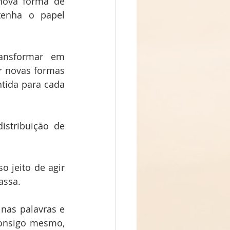
nova forma de 
enha o papel 
r novas formas 
tida para cada 
 jeito de agir 
assa.
onsigo mesmo, 