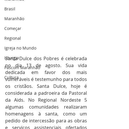
Brasil
Maranhão
Começar
Regional
Igreja no Mundo
Liturgia
Santa Dulce dos Pobres é celebrada 
no dia 13 de agosto. Sua vida 
Pascom Maranhão
dedicada em favor dos mais 
Cultura
vulneráveis é testemunho para todos 
os cristãos. Santa Dulce, hoje é 
considerada a padroeira da Pastoral 
da Aids. No Regional Nordeste 5 
algumas comunidades realizaram 
homenagens à santa, como um 
pedido de intercessão para as obras 
e serviços assistenciais ofertados 