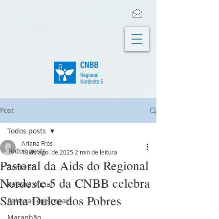
Post
Todos posts
Ariana Frós
Todos posts
13 de ago. de 2025
2 min de leitura
Pastoral da Aids do Regional
Santa Sé
Nordeste 5 da CNBB celebra
Palavra oficial
Santa Dulce dos Pobres
Palavras episcopais
Maranhão