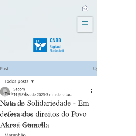
Post
Todos posts
Secom
Todos posts
11 de dez. de 2025
3 min de leitura
Nota de Solidariedade - Em
Santa Sé
defesa dos direitos do Povo
Palavra oficial
Akroá Gamella
Palavras episcopais
Maranhão