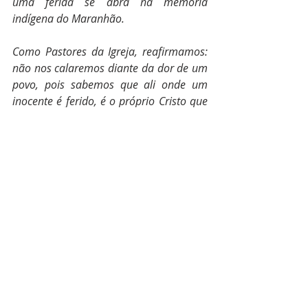
uma ferida se abra na memória 
indígena do Maranhão.
Como Pastores da Igreja, reafirmamos: 
não nos calaremos diante da dor de um 
povo, pois sabemos que ali onde um 
inocente é ferido, é o próprio Cristo que 
segue sendo crucificado. 
Que o Deus da Vida, que caminha com 
os pobres, sustente o Povo Akroá 
Gamella, fortaleça sua resistência 
pacífica e inspire caminhos de justiça e 
paz para todos. 
São Luís, 11 de dezembro de 2025
Bispos do Regional Nordeste 5 da 
CNBB