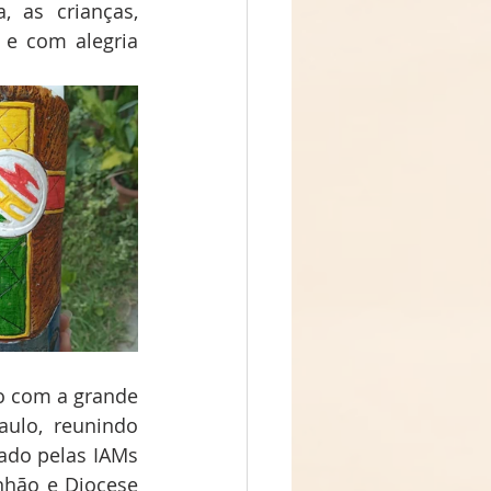
 as crianças, 
e com alegria 
o com a grande 
ulo, reunindo 
ado pelas IAMs 
hão e Diocese 