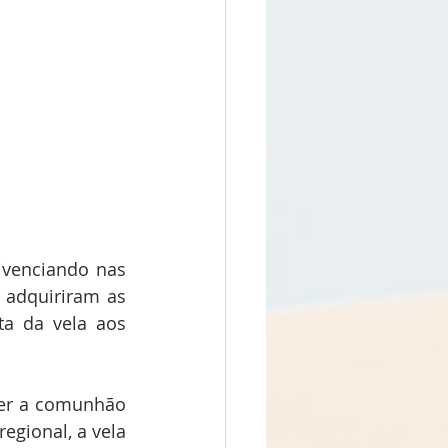
ivenciando nas 
 adquiriram as 
a da vela aos 
ver a comunhão 
gional, a vela 