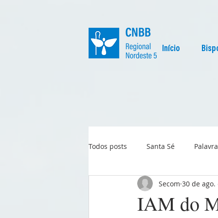
Início
Bisp
Todos posts
Santa Sé
Palavra
Secom
30 de ago.
Regional
Igreja no Mundo
IAM do Ma