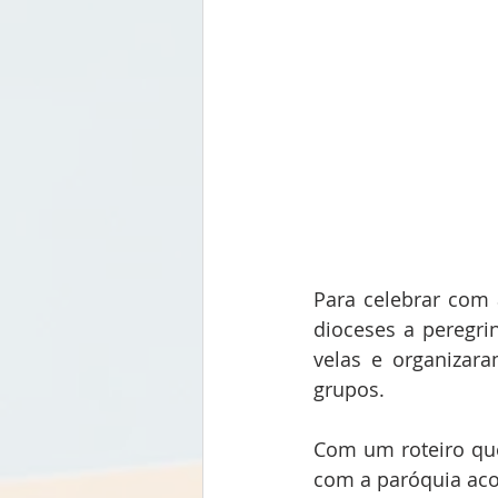
Para celebrar com 
dioceses a peregri
velas e organizara
grupos.
Com um roteiro que
com a paróquia acol