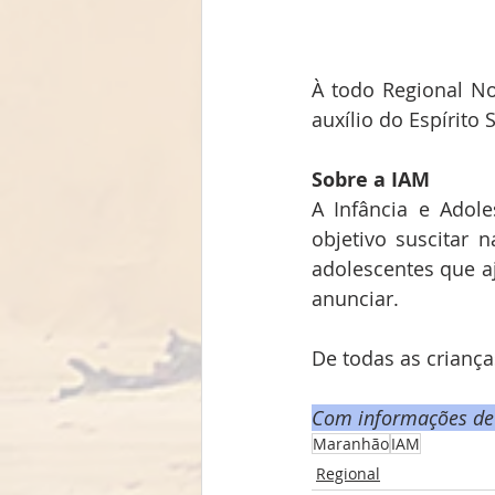
À todo Regional No
auxílio do Espírito
Sobre a IAM
A Infância e Adol
objetivo suscitar 
adolescentes que aj
anunciar.
De todas as crianç
Com informações de 
Maranhão
IAM
Regional