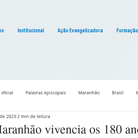
os
Institucional
Ação Evangelizadora
Formação
 oficial
Palavras episcopais
Maranhão
Brasil
 de 2023
2 min de leitura
Liturgia
Pascom Maranhão
Cultura
ranhão vivencia os 180 an