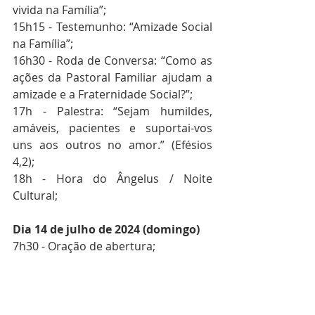
vivida na Família”;
15h15 - Testemunho: “Amizade Social 
na Família”;
16h30 - Roda de Conversa: “Como as 
ações da Pastoral Familiar ajudam a 
amizade e a Fraternidade Social?”;
17h - Palestra: “Sejam humildes, 
amáveis, pacientes e suportai-vos 
uns aos outros no amor.” (Efésios 
4,2);
18h - Hora do Ângelus / Noite 
Cultural;
Dia 14 de julho de 2024 (domingo)
7h30 - Oração de abertura;
8h - Como o Serviço à Vida favorece a 
Amizade e Fraternidade Social;
9h - Considerações finais;
10h30 - Agradecimentos / 