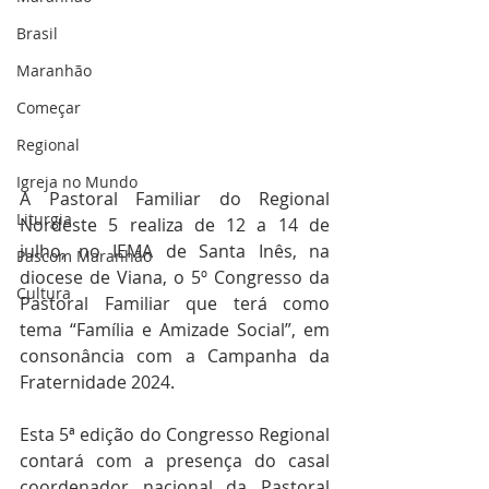
Brasil
Maranhão
Começar
Regional
Igreja no Mundo
A Pastoral Familiar do Regional 
Liturgia
Nordeste 5 realiza de 12 a 14 de 
julho, no IEMA de Santa Inês, na 
Pascom Maranhão
diocese de Viana, o 5º Congresso da 
Cultura
Pastoral Familiar que terá como 
tema “Família e Amizade Social”, em 
consonância com a Campanha da 
Fraternidade 2024.
Esta 5ª edição do Congresso Regional 
contará com a presença do casal 
coordenador nacional da Pastoral 