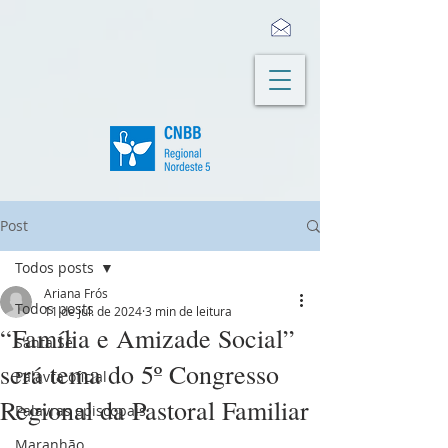
Post
Todos posts
Ariana Frós
Todos posts
11 de jul. de 2024
3 min de leitura
“Família e Amizade Social”
Santa Sé
será tema do 5º Congresso
Palavra oficial
Regional da Pastoral Familiar
Palavras episcopais
Maranhão