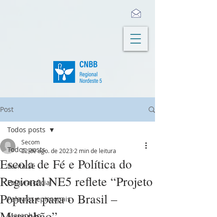
Post
Todos posts
Secom
Todos posts
22 de ago. de 2023
2 min de leitura
Escola de Fé e Política do
Santa Sé
Regional NE5 reflete “Projeto
Palavra oficial
Popular para o Brasil –
Palavras episcopais
Maranhão”
Maranhão