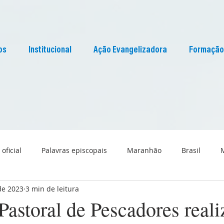
os
Institucional
Ação Evangelizadora
Formação
 oficial
Palavras episcopais
Maranhão
Brasil
de 2023
3 min de leitura
Liturgia
Pascom Maranhão
Cultura
astoral de Pescadores reali