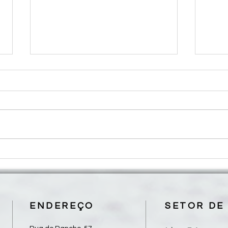
CNBB divulga mensagem ao
CNBB 
povo brasileiro por ocasião das
da A
eleições de 2026
2032 
conve
no Br
ENDEREÇO
SETOR DE