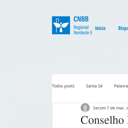
Início
Bisp
Todos posts
Santa Sé
Palavra
Secom
7 de mar. 
Regional
Igreja no Mundo
Conselho P