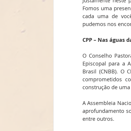
Justamente neste 
Fomos uma presença
cada uma de você
pudemos nos encont
CPP – Nas águas d
O Conselho Pastora
Episcopal para a 
Brasil (CNBB). O C
comprometidos com
construção de uma s
A Assembleia Nacio
aprofundamento sob
entre outros.