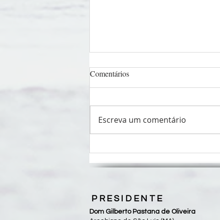
Comentários
Escreva um comentário
CNBB apresenta identidade
visual, oração e a letra do hino
da Campanha da Fraternidade
2027
PRESIDENTE
Dom Gilberto Pastana de Oliveira