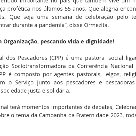
período importante no país que também vive um 
 profética nos últimos 55 anos. Que alegria encont
s. Que seja uma semana de celebração pelo t
rar durante a pandemia”, disse Ormezita.
a Organização, pescando vida e dignidade!
l dos Pescadores (CPP) é uma pastoral social liga
Ação Sociotransformadora da Conferência Nacional 
PP é composto por agentes pastorais, leigos, relig
 o Serviço junto aos pescadores e pescadoras a
ociedade justa e solidária.
nal terá momentos importantes de debates, Celebraçã
re o tema da Campanha da Fraternidade 2023, rodas