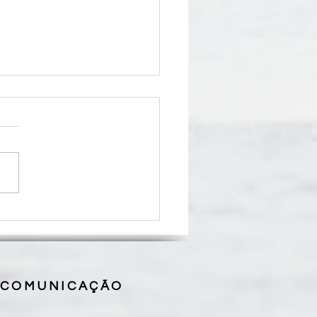
lança Diretrizes Gerais
ção Evangelizadora 2026-
e reforça chamado à
rsão missionária da Igreja
asil
 COMUNICAÇÃO