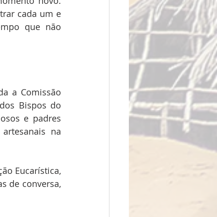
momento novo. 
rar cada um e 
empo que não 
da a Comissão 
dos Bispos do 
iosos e padres 
rtesanais na 
o Eucarística, 
 de conversa, 