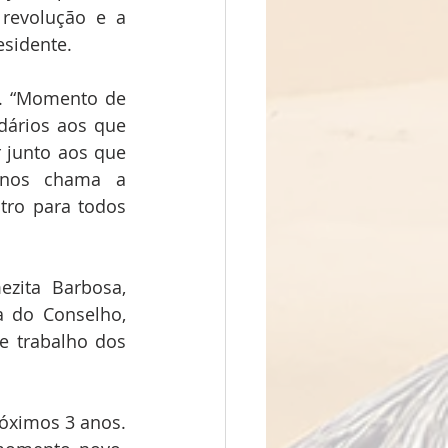
revolução e a 
esidente.
. “Momento de 
ários aos que 
junto aos que 
 nos chama a 
ro para todos 
ita Barbosa, 
a do Conselho, 
 trabalho dos 
óximos 3 anos. 