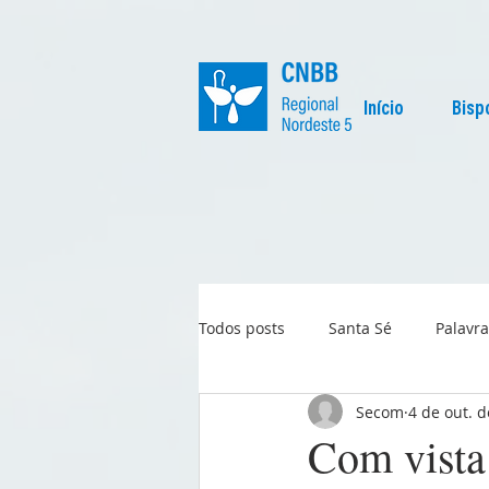
Início
Bisp
Todos posts
Santa Sé
Palavra
Secom
4 de out. 
Regional
Igreja no Mundo
Com vista