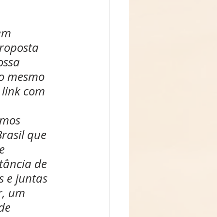
em 
roposta 
ossa 
o mesmo 
link com 
amos 
Brasil que 
e 
tância de 
 e juntas 
r, um 
de 