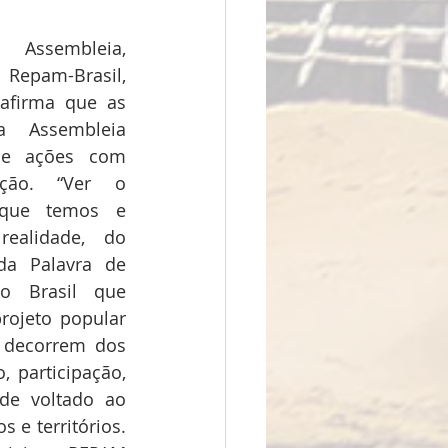
ssembleia, 
am-Brasil, 
afirma que as 
a Assembleia 
e ações com 
ção. “Ver o 
que temos e 
ealidade, do 
da Palavra de 
 Brasil que 
ojeto popular 
 decorrem dos 
participação, 
e voltado ao 
e territórios. 