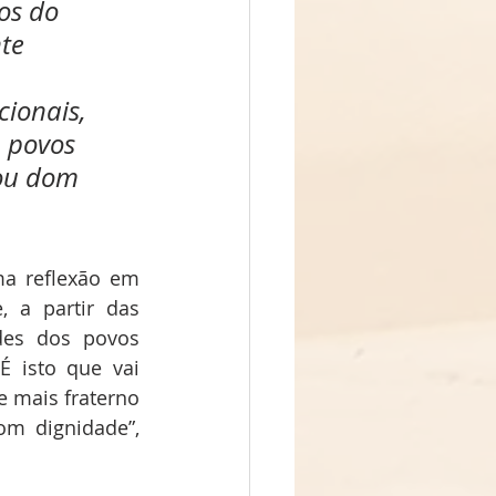
os do 
te 
ionais, 
 povos 
mou dom 
a reflexão em 
a partir das 
des dos povos 
É isto que vai 
 mais fraterno 
m dignidade”, 