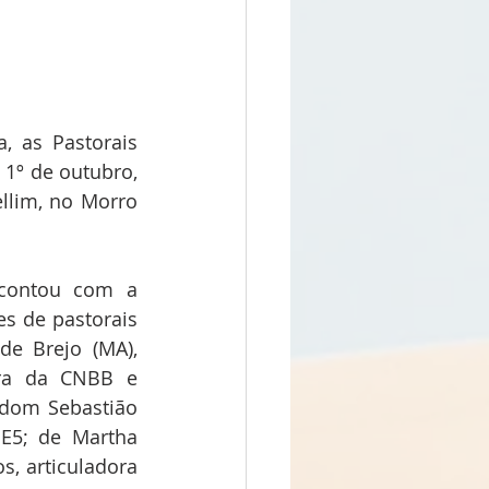
 as Pastorais 
1º de outubro, 
lim, no Morro 
contou com a 
s de pastorais 
e Brejo (MA), 
ra da CNBB e 
 dom Sebastião 
E5; de Martha 
, articuladora 