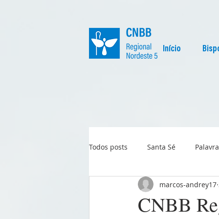
Início
Bisp
Todos posts
Santa Sé
Palavra
marcos-andrey17
Regional
Igreja no Mundo
CNBB Reg