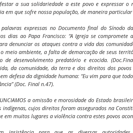
estar a sua solidariedade a este povo e expressar o n
cia em que sofre nossa população, de maneira particular
 palavras expressas no Documento final do Sínodo d
s dias ao Papa Francisco: “A Igreja se compromete a 
ra denunciar os ataques contra a vida das comunidades
 o meio ambiente, a falta de demarcação de seus territ
de desenvolvimento predatório e ecocida. (Doc.Final
vida, da comunidade, da terra e dos direitos dos povos
, em defesa da dignidade humana: “Eu vim para que todo
cia” (Doc. Final n.47).
s indígenas, cujos direitos foram assegurados na Constitu
 em muitos lugares a violência contra estes povos acon
insistência para que as diversas autoridades 