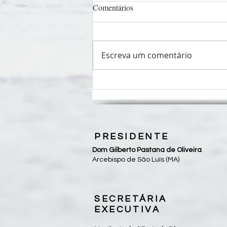
Comentários
Escreva um comentário
São Luís recebe reunião do
Fórum Nacional de Combate aos
Impactos dos Agrotóxicos e
Transgênicos
PRESIDENTE
Dom Gilberto Pastana de Oliveira
Arcebispo de São Luís (MA)
SECRETÁRIA
EXECUTIVA