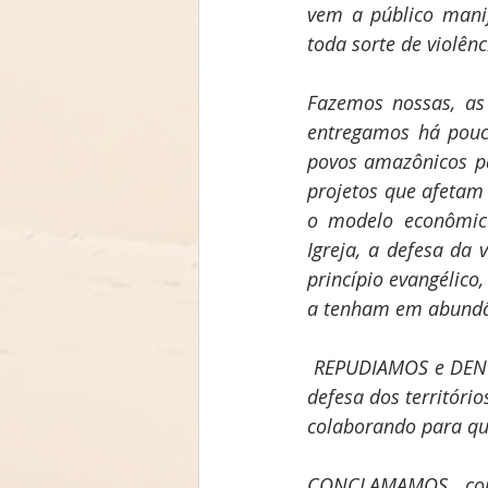
vem a público manif
toda sorte de violên
Fazemos nossas, as
entregamos há pouco
povos amazônicos pa
projetos que afetam
o modelo econômico 
Igreja, a defesa da 
princípio evangélico
a tenham em abundân
 REPUDIAMOS e DENUNCIAMOS a omissão e morosidade do Estado brasileiro na proteção e 
defesa dos território
colaborando para que
CONCLAMAMOS com 