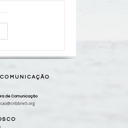
 que Oram pelos Filhos
za 10° Encontro Estadual,
ão Luís (MA)
 COMUNICAÇÃO
sora de Comunicação
acao@cnbbne5.org
OSCO
3