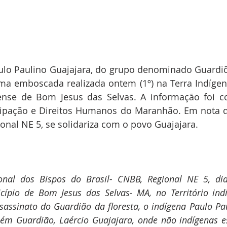
ulo Paulino Guajajara, do grupo denominado Guardiõe
ma emboscada realizada ontem (1º) na Terra Indígena
nse de Bom Jesus das Selvas. A informação foi co
icipação e Direitos Humanos do Maranhão. Em nota d
ional NE 5, se solidariza com o povo Guajajara. 
nal dos Bispos do Brasil- CNBB, Regional NE 5, dian
cípio de Bom Jesus das Selvas- MA, no Território indíg
sassinato do Guardião da floresta, o indígena Paulo Pau
ém Guardião, Laércio Guajajara, onde não indígenas est