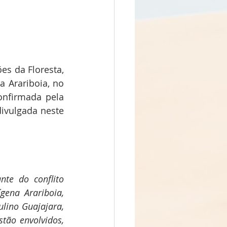
s da Floresta, 
 Arariboia, no 
nfirmada pela 
ivulgada neste 
te do conflito 
ena Arariboia, 
lino Guajajara, 
ão envolvidos, 