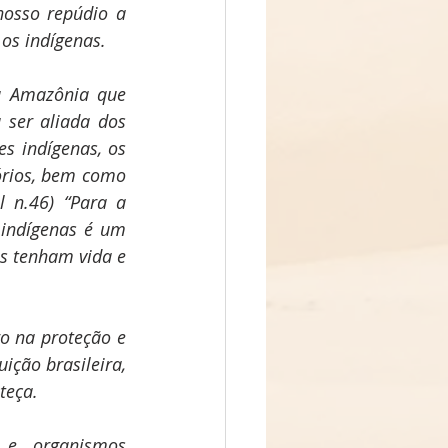
osso repúdio a 
 os indígenas.
a Amazônia que 
ser aliada dos 
 indígenas, os 
órios, bem como 
 n.46) “Para a 
 indígenas é um 
s tenham vida e 
ição brasileira, 
teça. 
e organismos 