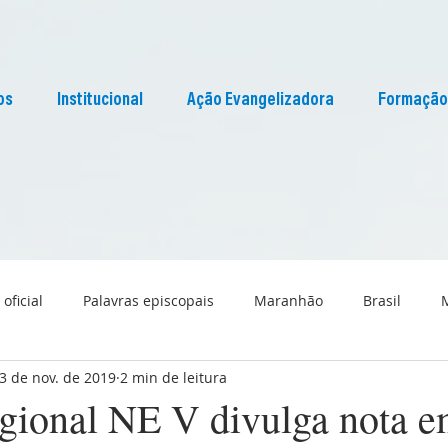
os
Institucional
Ação Evangelizadora
Formação
 oficial
Palavras episcopais
Maranhão
Brasil
3 de nov. de 2019
2 min de leitura
Liturgia
Pascom Maranhão
Cultura
ional NE V divulga nota 