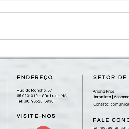
Roteiro para Celebração da
Mães
Palavra - 18º Domingo do
reali
Tempo Comum
em S
ENDEREÇO
SETOR DE
Rua do Rancho, 57
Ariana Frós
65.010-010 – São Luís - MA
Jornalista | Asses
Tel: (98) 98520-6930
Contato:
comunic
VISITE-NOS
FALE CON
Tel: (98) 98596-445