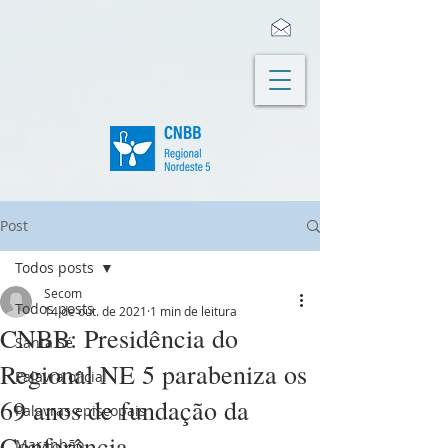
Post
Todos posts
Secom
Todos posts
14 de out. de 2021
1 min de leitura
CNBB: Presidência do
Santa Sé
Regional NE 5 parabeniza os
Palavra oficial
69 anos de fundação da
Palavras episcopais
Conferência
Maranhão