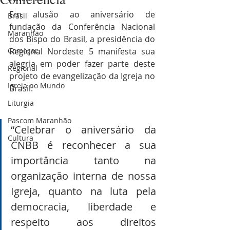
Em alusão ao aniversário de 
Brasil
fundação da Conferência Nacional 
Maranhão
dos Bispo do Brasil, a presidência do 
Começar
Regional Nordeste 5 manifesta sua 
alegria em poder fazer parte deste 
Regional
projeto de evangelização da Igreja no 
Igreja no Mundo
Brasil:
Liturgia
Pascom Maranhão
“Celebrar o aniversário da 
Cultura
CNBB é reconhecer a sua 
importância tanto na 
organização interna de nossa 
Igreja, quanto na luta pela 
democracia, liberdade e 
respeito aos direitos 