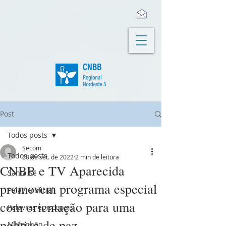
Post
Todos posts
Secom
Todos posts
28 de set. de 2022
2 min de leitura
CNBB e TV Aparecida
Santa Sé
promovem programa especial
Palavra oficial
com orientação para uma
Palavras episcopais
política de paz
Maranhão