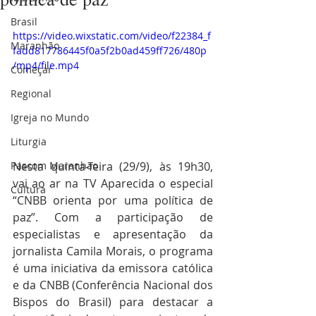
Brasil
https://video.wixstatic.com/video/f22384_f
Maranhão
fadd817786445f0a5f2b0ad459ff726/480p
/mp4/file.mp4
Começar
Regional
Igreja no Mundo
Liturgia
Nesta quinta-feira (29/9), às 19h30, 
Pascom Maranhão
vai ao ar na TV Aparecida o especial  
Cultura
“CNBB orienta por uma política de 
paz”. Com a participação de 
especialistas e apresentação da 
jornalista Camila Morais, o programa 
é uma iniciativa da emissora católica 
e da CNBB (Conferência Nacional dos 
Bispos do Brasil) para destacar a 