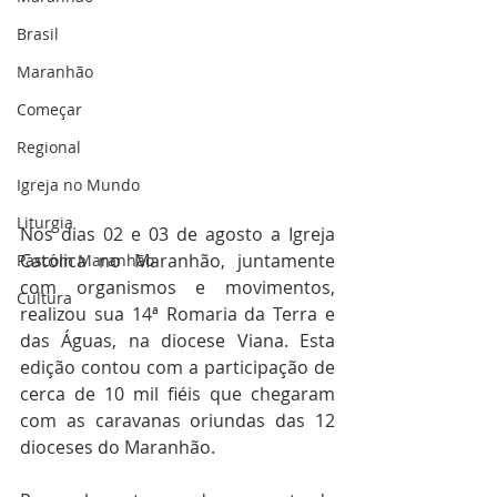
Brasil
Maranhão
Começar
Regional
Igreja no Mundo
Liturgia
Nos dias 02 e 03 de agosto a Igreja 
Católica no Maranhão, juntamente 
Pascom Maranhão
com organismos e movimentos, 
Cultura
realizou sua 14ª Romaria da Terra e 
das Águas, na diocese Viana. Esta 
edição contou com a participação de 
cerca de 10 mil fiéis que chegaram 
com as caravanas oriundas das 12 
dioceses do Maranhão.