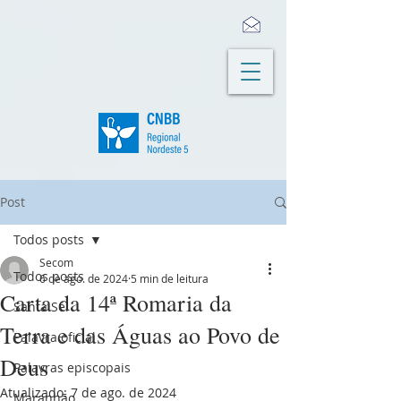
Post
Todos posts
Secom
Todos posts
6 de ago. de 2024
5 min de leitura
Carta da 14ª Romaria da
Santa Sé
Terra e das Águas ao Povo de
Palavra oficial
Deus
Palavras episcopais
Atualizado:
7 de ago. de 2024
Maranhão