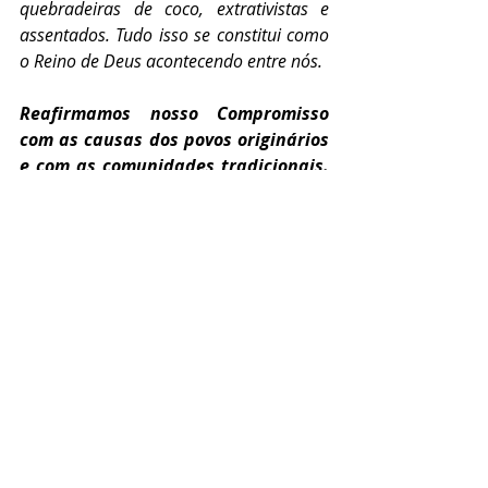
quebradeiras de coco, extrativistas e 
assentados. Tudo isso se constitui como 
o Reino de Deus acontecendo entre nós.
Reafirmamos nosso Compromisso 
com as causas dos povos originários 
e com as comunidades tradicionais. 
Denunciemos com coragem as 
estruturas geradoras de exclusão, 
desigualdades e não nos calemos nunca 
diante da injustiça, da violência e da 
morte; que sejamos capazes de assumir 
junto com os empobrecidos a defesa da 
vida e construção da sociedade do Bem 
Viver. Que, pela força de nossas místicas 
que brotam do nosso chão e da Palavra 
de Deus que nos ilumina, possamos 
CONTINUAR RESISTINDO e LUTANDO por 
TERRITÓRIOS
 LIVRES DAS CERCAS, DOS 