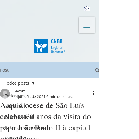
Post
Todos posts
Secom
Todos posts
14 de out. de 2021
2 min de leitura
Arquidiocese de São Luís
Santa Sé
celebra 30 anos da visita do
Palavra oficial
papa João Paulo II à capital
Palavras episcopais
maranhense
Maranhão