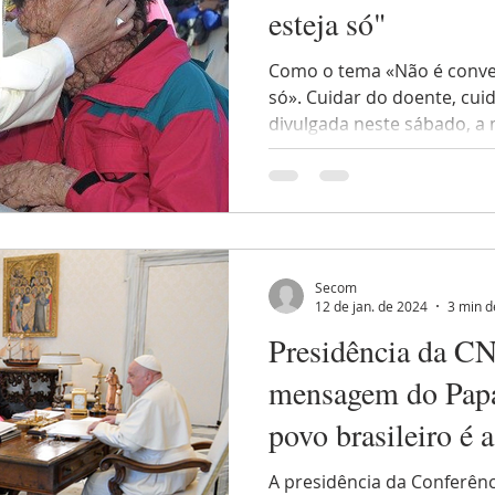
esteja só"
Como o tema «Não é conve
só». Cuidar do doente, cuid
divulgada neste sábado, a
Secom
12 de jan. de 2024
3 min d
Presidência da C
mensagem do Papa 
povo brasileiro é 
fraternidade”, di
A presidência da Conferênc