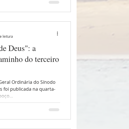
e leitura
de Deus": a
aminho do terceiro
Geral Ordinária do Sínodo
 foi publicada na quarta-
boço...