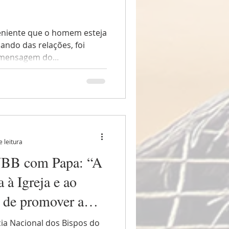
niente que o homem esteja
ando das relações, foi
 mensagem do...
e leitura
NBB com Papa: “A
à Igreja e ao
a de promover a
sse dom Jaime
ia Nacional dos Bispos do