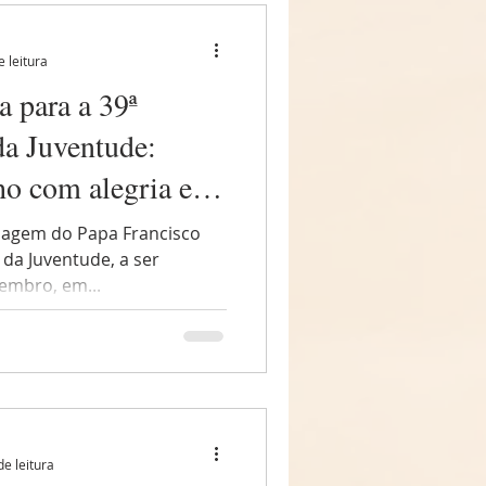
e leitura
 para a 39ª
a Juventude:
ho com alegria e
sagem do Papa Francisco
 da Juventude, a ser
embro, em...
de leitura