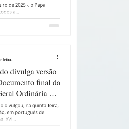
iro de 2025 -, o Papa
todos a...
e leitura
odo divulga versão
Documento final da
eral Ordinária do
o divulgou, na quinta-feira,
ão, em português de
l XVI...