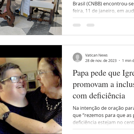
Brasil (CNBB) encontrou-s
feira, 11 de janeiro, em audi
Vatican News
28 de nov. de 2023
1 min d
Papa pede que Igr
promovam a inclu
com deficiência
Na intenção de oração par
que “rezemos para que as 
deficiência estejam no cent