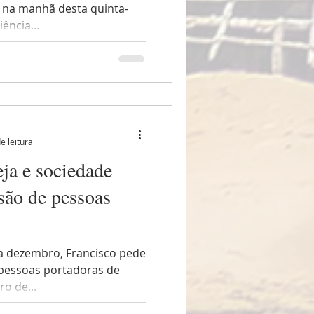
e na manhã desta quinta-
ência...
e leitura
eja e sociedade
são de pessoas
a dezembro, Francisco pede
pessoas portadoras de
ro de...