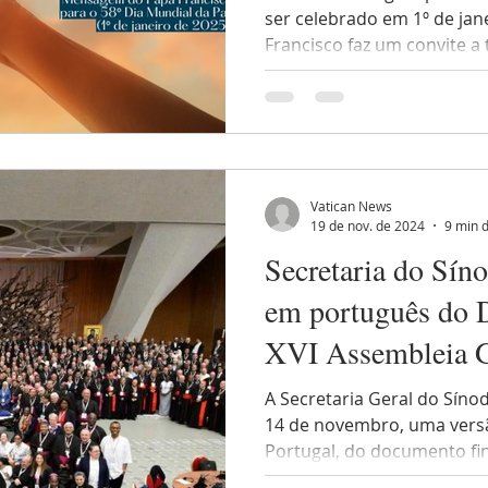
ser celebrado em 1º de jane
Francisco faz um convite a 
Vatican News
19 de nov. de 2024
9 min d
Secretaria do Sín
em português do 
XVI Assembleia G
Sínodo
A Secretaria Geral do Sínod
14 de novembro, uma vers
Portugal, do documento fina