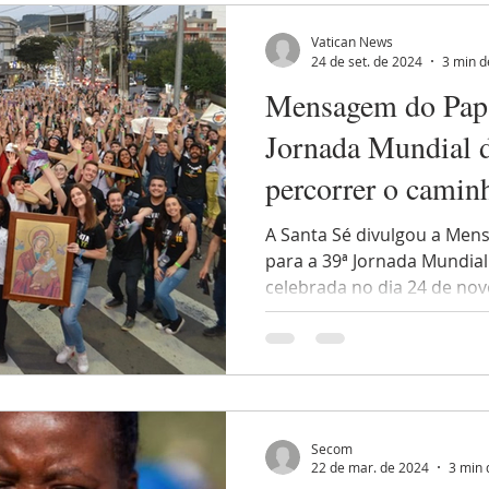
Vatican News
24 de set. de 2024
3 min d
Mensagem do Papa
Jornada Mundial d
percorrer o camin
esperança
A Santa Sé divulgou a Men
para a 39ª Jornada Mundial
celebrada no dia 24 de nov
Secom
22 de mar. de 2024
3 min 