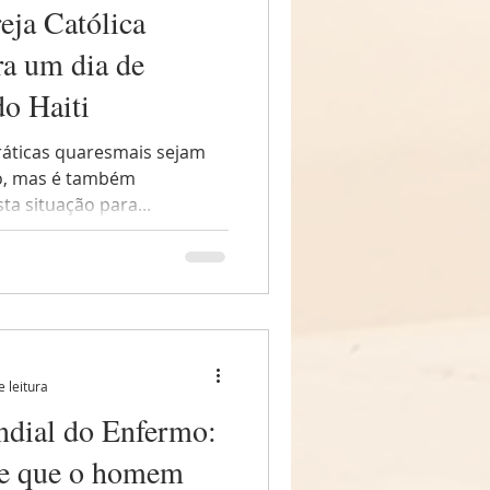
eja Católica
ra um dia de
do Haiti
ráticas quaresmais sejam
ão, mas é também
ta situação para...
e leitura
ndial do Enfermo:
te que o homem