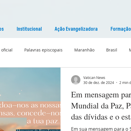
os
Institucional
Ação Evangelizadora
Formação
 oficial
Palavras episcopais
Maranhão
Brasil
Liturgia
Pascom Maranhão
Cultura
Vatican News
30 de dez. de 2024
2 min d
Em mensagem para
Mundial da Paz, P
das dívidas e o es
um ciclo de paz
Em sua mensagem para o 58