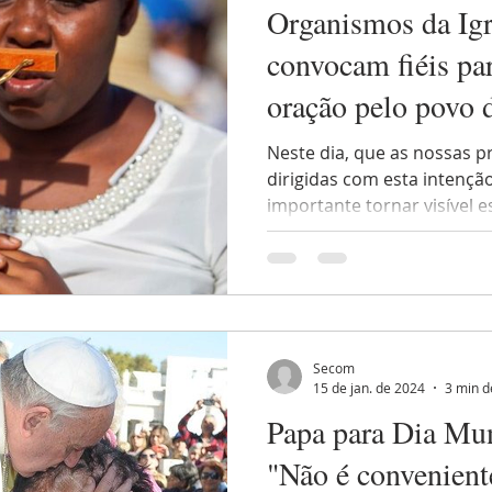
Organismos da Igr
convocam fiéis pa
oração pelo povo 
Neste dia, que as nossas p
dirigidas com esta intenç
importante tornar visível es
Secom
15 de jan. de 2024
3 min d
Papa para Dia Mu
"Não é convenien