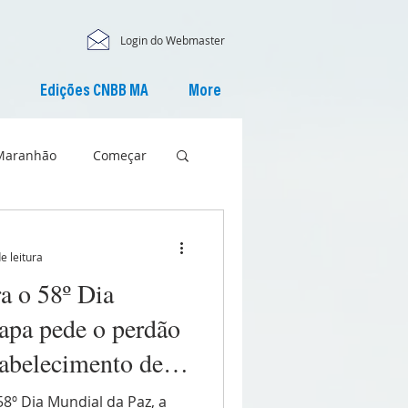
Login do Webmaster
Edições CNBB MA
More
Maranhão
Começar
e leitura
 o 58º Dia
apa pede o perdão
tabelecimento de
º Dia Mundial da Paz, a