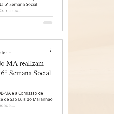
a 6ª Semana Social
 Comissão...
e leitura
 do MA realizam
 6° Semana Social
NBB-MA e a Comissão de
ese de São Luís do Maranhão
dade,...