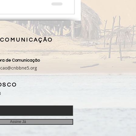
 COMUNICAÇÃO
sora de Comunicação
acao@cnbbne5.org
OSCO
3
Assine Já