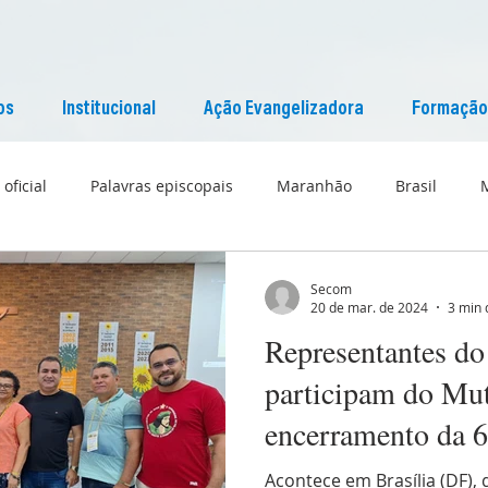
os
Institucional
Ação Evangelizadora
Formação
 oficial
Palavras episcopais
Maranhão
Brasil
Liturgia
Pascom Maranhão
Cultura
Secom
20 de mar. de 2024
3 min 
Representantes d
participam do Mut
encerramento da 6
Brasileira, em Bra
Acontece em Brasília (DF), 