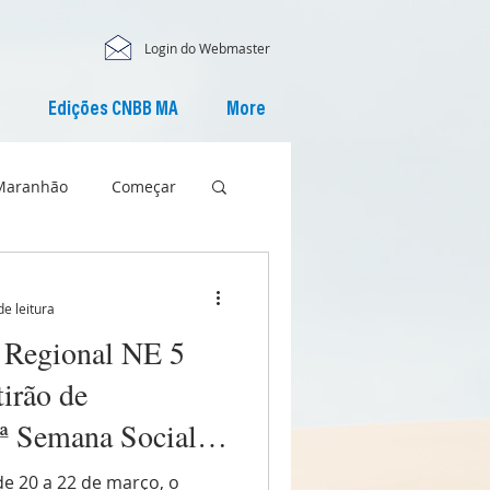
Login do Webmaster
Edições CNBB MA
More
Maranhão
Começar
de leitura
o Regional NE 5
irão de
ª Semana Social
sília (DF)
de 20 a 22 de março, o