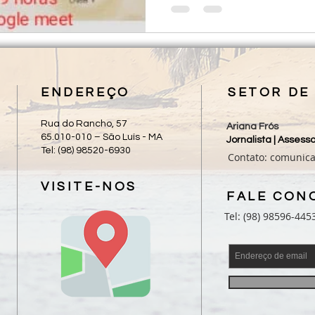
ENDEREÇO
SETOR DE
Rua do Rancho, 57
Ariana Frós
65.010-010 – São Luís - MA
Jornalista | Asses
Tel: (98) 98520-6930
Contato:
comunic
VISITE-NOS
FALE CON
Tel: (98) 98596-445