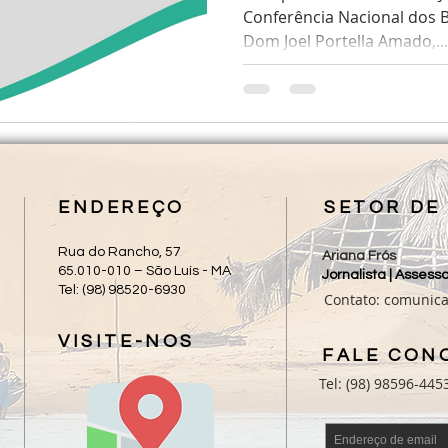
Conferência Nacional dos B
Dom Joel Portella Amado,...
ENDEREÇO
SETOR DE
Rua do Rancho, 57
Ariana Frós
65.010-010 – São Luís - MA
Jornalista | Asses
Tel: (98) 98520-6930
Contato:
comunic
VISITE-NOS
FALE CON
Tel: (98) 98596-445