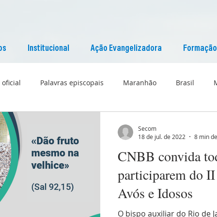
os
Institucional
Ação Evangelizadora
Formação
 oficial
Palavras episcopais
Maranhão
Brasil
Liturgia
Pascom Maranhão
Cultura
Secom
18 de jul. de 2022
8 min de
CNBB convida tod
participarem do I
Avós e Idosos
O bispo auxiliar do Rio de J