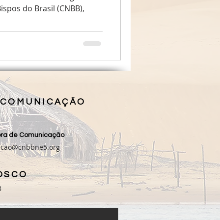
ispos do Brasil (CNBB),
 COMUNICAÇÃO
sora de Comunicação
acao@cnbbne5.org
OSCO
3