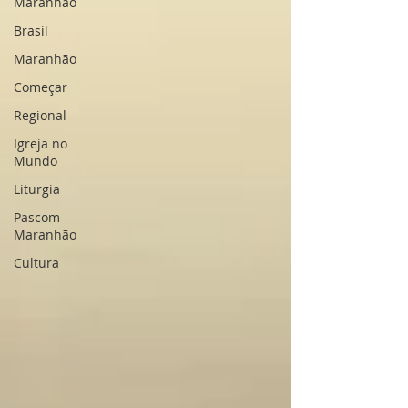
Maranhão
Brasil
Maranhão
Começar
Regional
Igreja no
Mundo
Liturgia
Pascom
Maranhão
Cultura