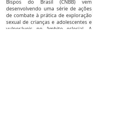
Bispos do Brasil (CNBB) vem
desenvolvendo uma série de ações
de combate à prática de exploração
sexual de crianças e adolescentes e
vulneráveis no âmbito eclesial. A
perspectiva é a mesma apontada
pelo Papa: cuidado com as vítimas,
investigação civil e religiosa e
tolerância zero para tais práticas na
Igreja. Nesta direção, a CNBB criou
uma Comissão Especial de Proteção
da Criança e do Adolescente da
CNBB, hoje denominada “Comissão
Especial para a Proteção de
Menores”. Com quatro bispos
membros e a presidência de dom
José Aparecido Gonçalves de
Almeida, bispo de Itumbiara (GO), a
comissão conta também com três
assessores peritos. A Comissão está
realizando um conjunto de ações