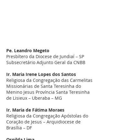
Bispo Auxiliar da Arquidiocese de Brasília
– DF
Secretário-Geral da CNBB
Dom José Aparecido Gonçalves de
Almeida
Bispo da Diocese de Itumbiara – GO
Pe. Leandro Megeto
Presbítero da Diocese de Jundiaí – SP
Subsecretário Adjunto Geral da CNBB
Ir. Maria Irene Lopes dos Santos
Religiosa da Congregação das Carmelitas
Missionárias de Santa Teresinha do
Menino Jesus Província Santa Teresinha
de Lisieux – Uberaba – MG
Ir. Maria de Fátima Moraes
Religiosa da Congregação Apóstolas do
Coração de Jesus – Arquidiocese de
Brasília – DF
Osnilda Lima