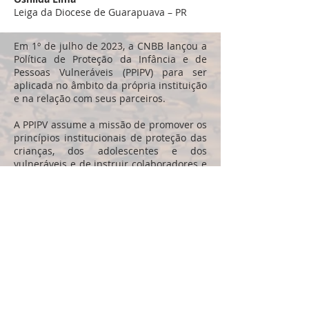
Leiga da Diocese de Guarapuava – PR
Em 1º de julho de 2023, a CNBB lançou a
Política de Proteção da Infância e de
Pessoas Vulneráveis (PPIPV) para ser
aplicada no âmbito da própria instituição
e na relação com seus parceiros.
A PPIPV assume a missão de promover os
princípios institucionais de proteção das
crianças, dos adolescentes e dos
vulneráveis e de instruir colaboradores e
parceiros sobre casos de abusos, maus-
tratos e de que maneira as suspeitas e
denúncias deverão ser informadas para
as investigações transparentes por parte
de um Comitê de Proteção no âmbito.
A política estabelece também um
procedimento para a denúncia e registro
de ocorrências a serem encaminhadas ao
Comitê de Proteção Integral das Crianças,
Adolescentes e Vulneráveis da CNBB, que