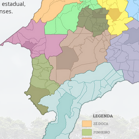
 estadual,
nses.