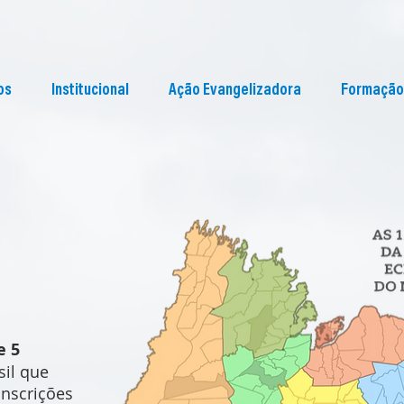
os
Institucional
Ação Evangelizadora
Formação
e 5
sil que
nscrições