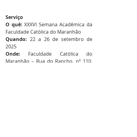
Serviço
O quê: 
XXXVI Semana Acadêmica da 
Faculdade Católica do Maranhão
Quando: 
22 a 26 de setembro de 
2025
Onde:
 Faculdade Católica do 
Maranhão – Rua do Rancho, nº 110, 
Centro, São Luís (MA)  
Inscrições:
doity.com.br/xxxvi-semana-
academica-facma
Com informações de Ascom FACMA.
facma
Regional