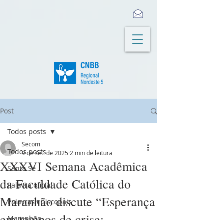
Post
Todos posts
Secom
Todos posts
9 de set. de 2025
2 min de leitura
XXXVI Semana Acadêmica
Santa Sé
da Faculdade Católica do
Palavra oficial
Maranhão discute “Esperança
Palavras episcopais
em tempos de crise:
Maranhão