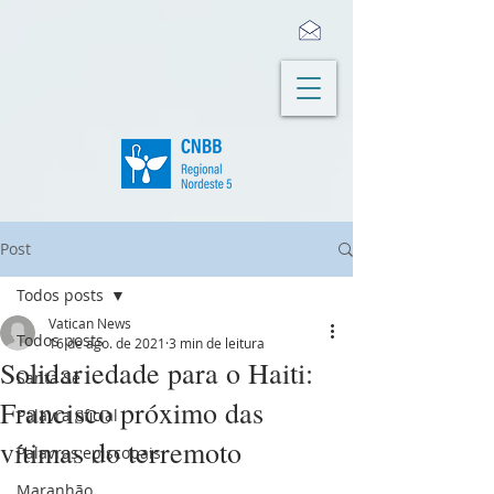
Post
Todos posts
Vatican News
Todos posts
16 de ago. de 2021
3 min de leitura
Solidariedade para o Haiti:
Santa Sé
Francisco próximo das
Palavra oficial
vítimas do terremoto
Palavras episcopais
Maranhão