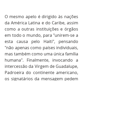
O mesmo apelo é dirigido às nações 
da América Latina e do Caribe, assim 
como a outras instituições e órgãos 
em todo o mundo, para "unirem-se a 
esta causa pelo Haiti", pensando 
"não apenas como países individuais, 
mas também como uma única família 
humana". Finalmente, invocando a 
intercessão da Virgem de Guadalupe, 
Padroeira do continente americano, 
os signatários da mensagem pedem 
ao Senhor para apoiar a ilha haitiana 
"na fé, na esperança e na caridade". 
"Estamos com vocês, somos todos 
haitianos", conclui a nota conjunta.