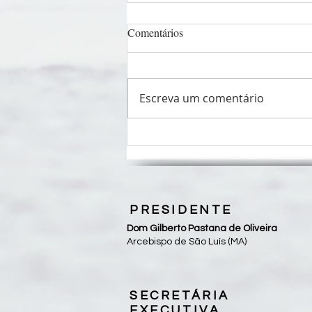
Comentários
Escreva um comentário
Pastorais sociais unem forças em
Fórum Nacional da CEPAST-
CNBB
PRESIDENTE
Dom Gilberto Pastana de Oliveira
Arcebispo de São Luís (MA)
SECRETÁRIA
EXECUTIVA