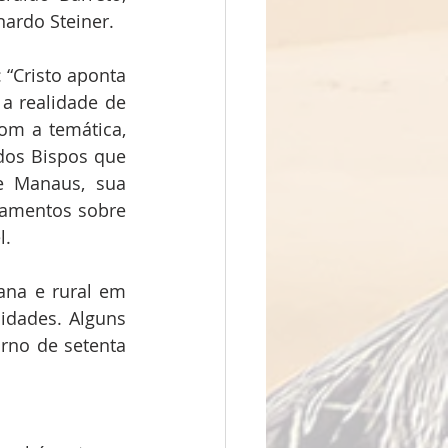
ardo Steiner.
“Cristo aponta 
a realidade de 
om a temática, 
dos Bispos que 
e Manaus, sua 
namentos sobre 
l.
na e rural em 
idades. Alguns 
no de setenta 