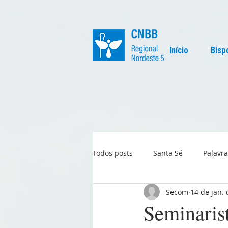
Início
Bisp
Todos posts
Santa Sé
Palavra
Secom
14 de jan.
Regional
Igreja no Mundo
Seminaris