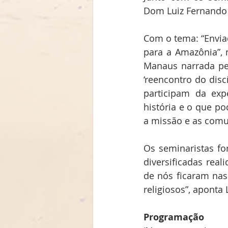
Dom Luiz Fernando 
Com o tema: “Enviad
para a Amazônia”, 
Manaus narrada pelo
‘reencontro do disc
participam da exp
história e o que p
a missão e as comu
Os seminaristas fo
diversificadas rea
de nós ficaram nas
religiosos”, aponta 
Programação