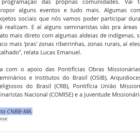
 programação das próprias comunidades. Vai 
propor alguns eventos e tudo mais. Algumas com
jetos sociais que nós vamos poder participar dura
á realizam. E aí alguns seminaristas vão pra áreas 
ato mais direto com algumas aldeias de indígenas, su
 mais ‘pras’ zonas ribeirinhas, zonas rurais, aí eles 
talhado”, relata Lucas Emanuel.
a com o apoio das Pontifícias Obras Missionárias 
minários e Institutos do Brasil (OSIB), Arquidioce
ligiosos do Brasil (CRB), Pontifícia União Mission
naristas Nacional (COMISE) e a Juventude Missionári
ista CNBB-MA.
ise