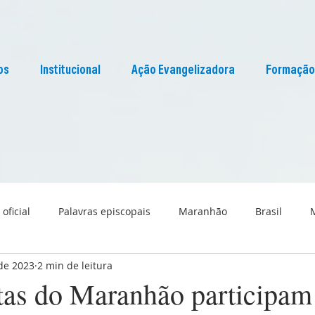
os
Institucional
Ação Evangelizadora
Formação
 oficial
Palavras episcopais
Maranhão
Brasil
 de 2023
2 min de leitura
Liturgia
Pascom Maranhão
Cultura
tas do Maranhão participam 