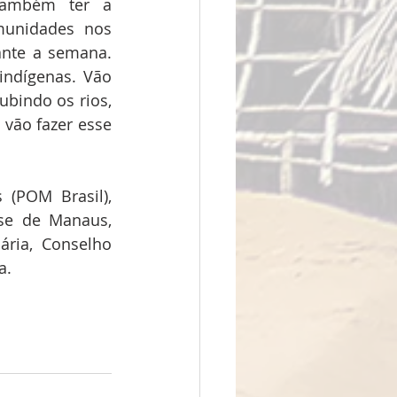
também ter a 
unidades nos 
nte a semana. 
indígenas. Vão 
bindo os rios, 
vão fazer esse 
(POM Brasil), 
se de Manaus, 
ária, Conselho 
a.