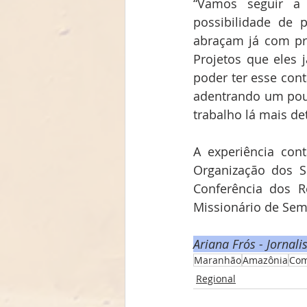
“Vamos seguir a
possibilidade de 
abraçam já com pro
Projetos que eles j
poder ter esse cont
adentrando um pouco
trabalho lá mais de
A experiência cont
Organização dos Se
Conferência dos Re
Missionário de Semi
Ariana Frós - Jornal
Maranhão
Amazônia
Com
Regional