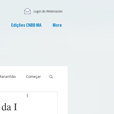
Login do Webmaster
Edições CNBB MA
More
Maranhão
Começar
da I