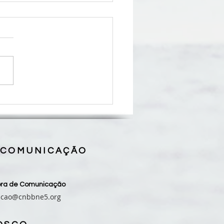
se de Coroatá inicia
eu pelos 50 anos de missão
programação que se
derá até 2027
 COMUNICAÇÃO
sora de Comunicação
acao@cnbbne5.org