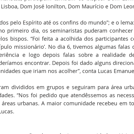
Lisboa, Dom José Ionilton, Dom Maurício e Dom Leon
os pelo Espírito até os confins do mundo”; e o lema: 
no primeiro dia, os seminaristas puderam conhecer 
s bispos. “Foi feita a acolhida dos participantes c
ípulo missionário’. No dia 6, tivemos algumas falas 
eriência e logo depois falas sobre a realidade d
oderíamos encontrar. Depois foi dado alguns direcio
nidades que iriam nos acolher”, conta Lucas Emanue
ram divididos em grupos e seguiram para área urba
lidades. “Nos foi pedido que atendêssemos as necess
 áreas urbanas. A maior comunidade recebeu em tor
Lucas.