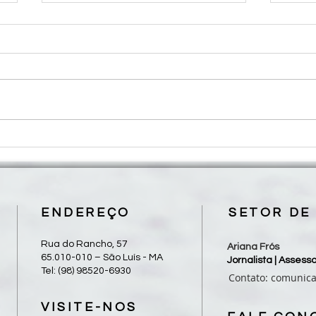
Diocese de Grajaú realiza II
Dioce
Peregrinação Diocesana de Frei
Jubil
Alberto neste sábado, 08/08
com 
esten
ENDEREÇO
SETOR DE
Rua do Rancho, 57
Ariana Frós
65.010-010 – São Luís - MA
Jornalista | Asses
Tel: (98) 98520-6930
Contato:
comunic
VISITE-NOS