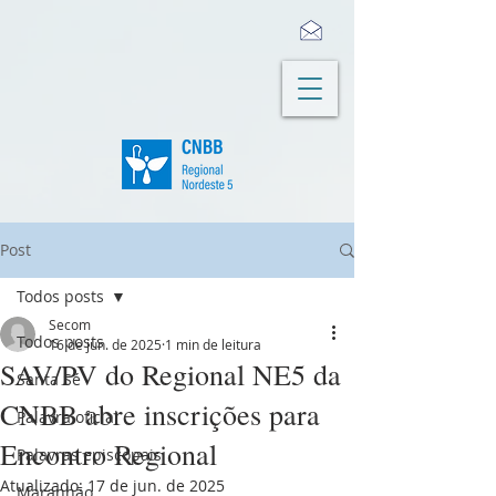
Post
Todos posts
Secom
Todos posts
16 de jun. de 2025
1 min de leitura
SAV/PV do Regional NE5 da
Santa Sé
CNBB abre inscrições para
Palavra oficial
Encontro Regional
Palavras episcopais
Atualizado:
17 de jun. de 2025
Maranhão