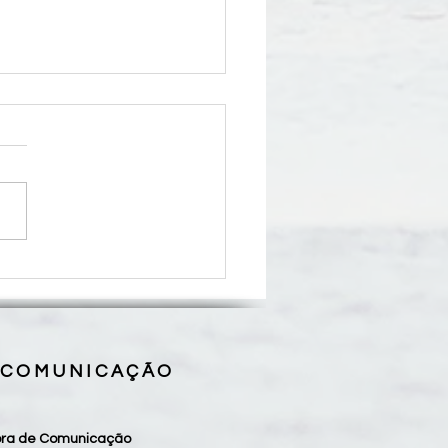
se de Grajaú realiza II
rinação Diocesana de Frei
to neste sábado, 08/08
 COMUNICAÇÃO
sora de Comunicação