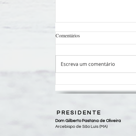
Comentários
Escreva um comentário
Pastorais sociais unem forças em
Fórum Nacional da CEPAST-
CNBB
PRESIDENTE
Dom Gilberto Pastana de Oliveira
Arcebispo de São Luís (MA)