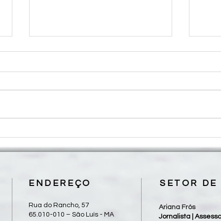
Roteiro para Celebração da
Dioce
Palavra - 19º Domingo do
Pereg
Tempo Comum
Alber
ENDEREÇO
SETOR DE
Rua do Rancho, 57
Ariana Frós
65.010-010 – São Luís - MA
Jornalista | Asses