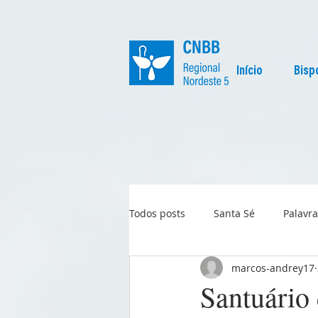
Início
Bisp
Todos posts
Santa Sé
Palavra
marcos-andrey17
Regional
Igreja no Mundo
Santuário