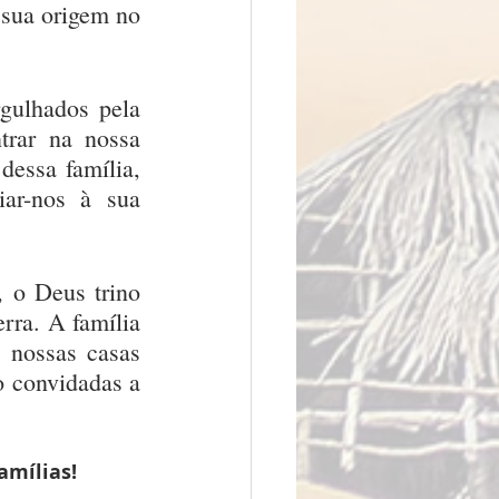
sua origem no 
gulhados pela 
rar na nossa 
dessa família, 
ar-nos à sua 
 o Deus trino 
rra. A família 
 nossas casas 
o convidadas a 
amílias! 