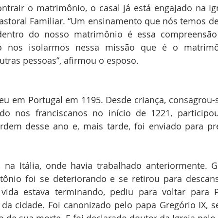
rair o matrimônio, o casal já está engajado na Igre
astoral Familiar. “Um ensinamento que nós temos de
entro do nosso matrimônio é essa compreensão 
o nos isolarmos nessa missão que é o matrimô
tras pessoas”, afirmou o esposo.
eu em Portugal em 1195. Desde criança, consagrou-s
ido nos franciscanos no início de 1221, participo
ordem desse ano e, mais tarde, foi enviado para pr
 na Itália, onde havia trabalhado anteriormente. G
ônio foi se deteriorando e se retirou para descansa
vida estava terminando, pediu para voltar para 
 da cidade. Foi canonizado pelo papa Gregório IX, s
 de sua morte. E foi declarado doutor da Igreja pelo 