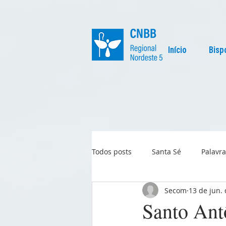
Início
Bisp
Todos posts
Santa Sé
Palavra
Secom
13 de jun.
Regional
Igreja no Mundo
Santo Ant