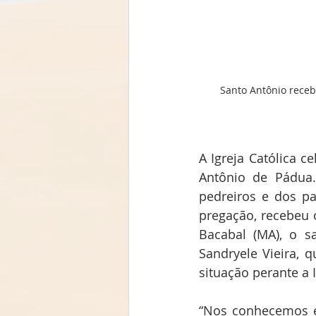
 Santo Antônio recebeu o título de doutor da Igreja e é chamado “doutor do Evangelho”. Foto: Ribamar 
A Igreja Católica c
Antônio de Pádua.
pedreiros e dos pa
pregação, recebeu o
Bacabal (MA), o s
Sandryele Vieira, 
situação perante a I
“Nos conhecemos e