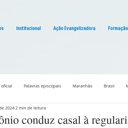
os
Institucional
Ação Evangelizadora
Formação
 oficial
Palavras episcopais
Maranhão
Brasil
 de 2024
2 min de leitura
Liturgia
Pascom Maranhão
Cultura
ônio conduz casal à regular