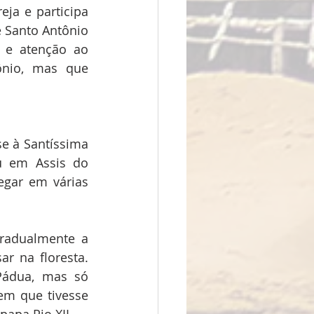
ja e participa 
 Santo Antônio 
e atenção ao 
nio, mas que 
e à Santíssima 
u em Assis do 
egar em várias 
radualmente a 
r na floresta. 
Pádua, mas só 
em que tivesse 
papa Pio XII.