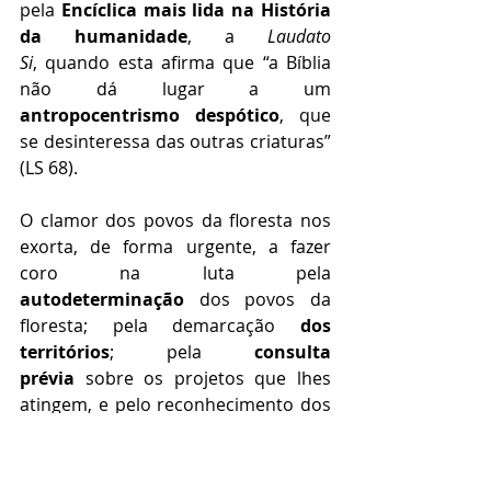
pela 
Encíclica mais lida na História 
da humanidade
, a 
Laudato 
Si
,
quando esta afirma que “a Bíblia 
não dá lugar a um 
antropocentrismo despótico
, que 
se desinteressa das outras criaturas” 
(LS 68). 
O clamor dos povos da floresta nos 
exorta, de forma urgente, a fazer 
coro na luta pela 
autodeterminação
 dos povos da 
floresta; pela demarcação
 dos 
territórios
; pela 
consulta 
prévia
 sobre os projetos que lhes 
atingem, e pelo reconhecimento dos 
direitos da Natureza
.
Dom Gilberto Pastana