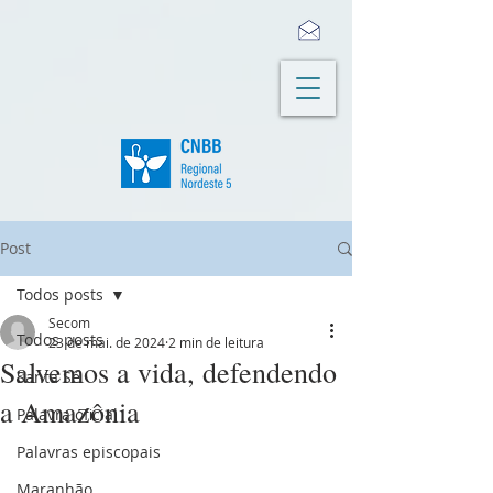
Post
Todos posts
Secom
Todos posts
23 de mai. de 2024
2 min de leitura
Salvemos a vida, defendendo
Santa Sé
a Amazônia
Palavra oficial
Palavras episcopais
Maranhão