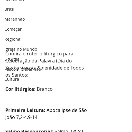
Brasil
Maranhão
Começar
Regional
Igreja no Mundo
Confira o roteiro litúrgico para 
Liturgia
Celebração da Palavra (Dia do 
Senhor) nesta Solenidade de Todos 
Pascom Maranhão
os Santos:
Cultura
Cor litúrgica: 
Branco
Primeira Leitura:
Apocalipse de São 
João 7,2-4.9-14
Salmo Responsorial:
Salmo 
23(24)