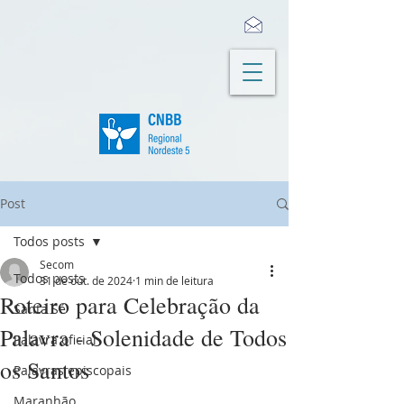
Post
Todos posts
Secom
Todos posts
31 de out. de 2024
1 min de leitura
Roteiro para Celebração da
Santa Sé
Palavra - Solenidade de Todos
Palavra oficial
os Santos
Palavras episcopais
Maranhão