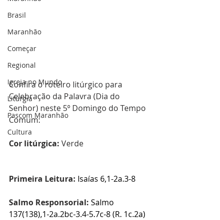
Brasil
Maranhão
Começar
Regional
Igreja no Mundo
Confira o roteiro litúrgico para 
Celebração da Palavra (Dia do 
Liturgia
Senhor) neste 5º Domingo do Tempo 
Pascom Maranhão
Comum:
Cultura
Cor litúrgica: 
Verde
Primeira Leitura:
Isaías 6,1-2a.3-8
Salmo Responsorial:
Salmo 
137(138),1-2a.2bc-3.4-5.7c-8 (R. 1c.2a)