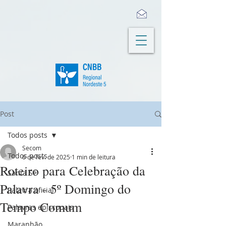
Post
Todos posts
Secom
Todos posts
6 de fev. de 2025
1 min de leitura
Roteiro para Celebração da
Santa Sé
Palavra - 5º Domingo do
Palavra oficial
Tempo Comum
Palavras episcopais
Maranhão