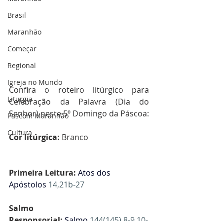
Brasil
Maranhão
Começar
Regional
Igreja no Mundo
Confira o roteiro litúrgico para 
Liturgia
Celebração da Palavra (Dia do 
Senhor) neste 5º Domingo da Páscoa:
Pascom Maranhão
Cultura
Cor litúrgica: 
Branco
Primeira Leitura:
Atos dos 
Apóstolos 
14,21b-27
Salmo 
Responsorial:
Salmo 
144(145),8-9.10-