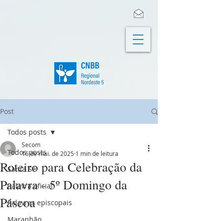
Post
Todos posts
Secom
Todos posts
16 de mai. de 2025
1 min de leitura
Roteiro para Celebração da
Santa Sé
Palavra - 5º Domingo da
Palavra oficial
Páscoa
Palavras episcopais
Maranhão