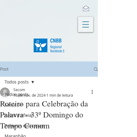
Post
Todos posts
Secom
Todos posts
16 de nov. de 2024
1 min de leitura
Roteiro para Celebração da
Santa Sé
Palavra - 33º Domingo do
Palavra oficial
Tempo Comum
Palavras episcopais
Maranhão