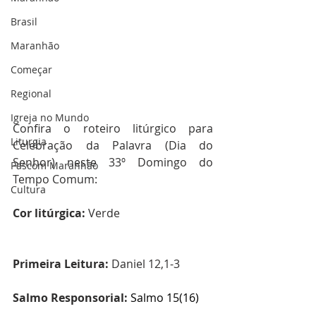
Brasil
Maranhão
Começar
Regional
Igreja no Mundo
Confira o roteiro litúrgico para 
Liturgia
Celebração da Palavra (Dia do 
Senhor) neste 33º Domingo do 
Pascom Maranhão
Tempo Comum:
Cultura
Cor litúrgica: 
Verde
Primeira Leitura:
Daniel 12,1-3
Salmo Responsorial:
Salmo 15(16)