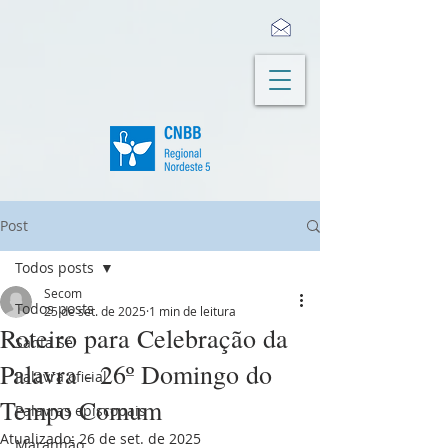
Post
Todos posts
Secom
Todos posts
25 de set. de 2025
1 min de leitura
Roteiro para Celebração da
Santa Sé
Palavra - 26º Domingo do
Palavra oficial
Tempo Comum
Palavras episcopais
Atualizado:
26 de set. de 2025
Maranhão