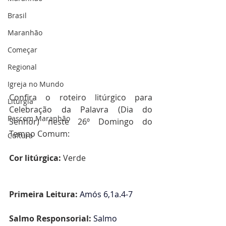
Brasil
Maranhão
Começar
Regional
Igreja no Mundo
Confira o roteiro litúrgico para 
Liturgia
Celebração da Palavra (Dia do 
Pascom Maranhão
Senhor) neste 26º Domingo do 
Tempo Comum:
Cultura
Cor litúrgica: 
Verde
Primeira Leitura: 
Amós
6,1a.4-7
Salmo Responsorial: 
Salmo 