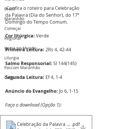
 Confira o roteiro para Celebração 
Brasil
da Palavra (Dia do Senhor), do 17º 
Maranhão
Domingo do Tempo Comum.
Começar
Cor litúrgica:
 Verde 
Regional
Igreja no Mundo
Primeira Leitura:
 2Rs 4, 42-44
Liturgia
Salmo Responsorial:
 Sl 144(145)
Pascom Maranhão
Segunda Leitura: 
Ef 4, 1-4
Cultura
Anúncio do Evangelho:
 Jo 6, 1-15
Faça o download (Opção 1):
Celebração da Palavra 25072021
.pdf