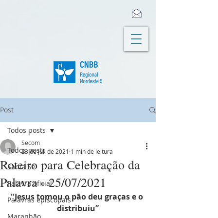
Post
Todos posts
Secom
Todos posts
23 de jul. de 2021
1 min de leitura
Roteiro para Celebração da
Santa Sé
Palavra - 25/07/2021
Palavra oficial
"Jesus tomou o pão deu graças e o 
Palavras episcopais
distribuiu”
Maranhão