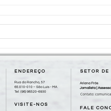
Roteiro para Celebração da
Rotei
Palavra - 17º Domingo do
Palav
Tempo Comum
Tem
ENDEREÇO
SETOR DE
Rua do Rancho, 57
Ariana Frós
65.010-010 – São Luís - MA
Jornalista | Asses
Tel: (98) 98520-6930
Contato:
comunic
VISITE-NOS
FALE CON