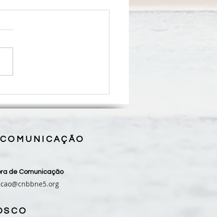
ro para Celebração da
ra - 16º Domingo do
po Comum
 COMUNICAÇÃO
sora de Comunicação
acao@cnbbne5.org
OSCO