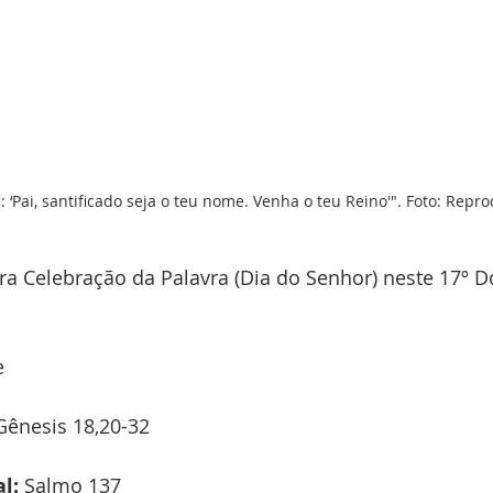
 ‘Pai, santificado seja o teu nome. Venha o teu Reino'". Foto: Repr
ara Celebração da Palavra (Dia do Senhor) neste 17º 
e
Gênesis 18,20-32
l:
 Salmo 137