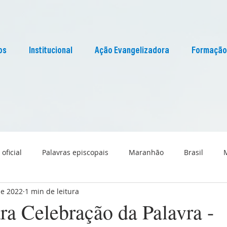
os
Institucional
Ação Evangelizadora
Formação
 oficial
Palavras episcopais
Maranhão
Brasil
de 2022
1 min de leitura
Liturgia
Pascom Maranhão
Cultura
ra Celebração da Palavra -