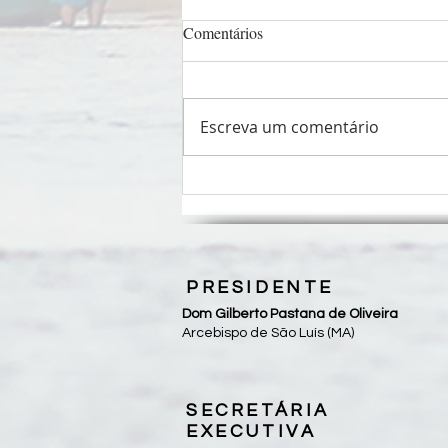
Comentários
Escreva um comentário
Roteiro para Celebração da
Palavra - 18º Domingo do
Tempo Comum
PRESIDENTE
Dom Gilberto Pastana de Oliveira
Arcebispo de São Luís (MA)
SECRETÁRIA
EXECUTIVA