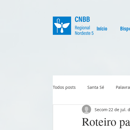
Início
Bisp
Todos posts
Santa Sé
Palavra
Secom
22 de jul. 
Regional
Igreja no Mundo
Roteiro pa